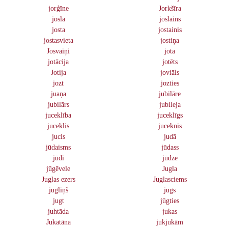
jorģīne
Jorkšīra
josla
joslains
josta
jostainis
jostasvieta
jostiņa
Josvaiņi
jota
jotācija
jotēts
Jotija
joviāls
jozt
jozties
juaņa
jubilāre
jubilārs
jubileja
juceklība
juceklīgs
juceklis
juceknis
jucis
judā
jūdaisms
jūdass
jūdi
jūdze
jūgēvele
Jugla
Juglas ezers
Juglasciems
jugliņš
jugs
jugt
jūgties
juhtāda
jukas
Jukatāna
jukjukām