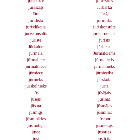
jūrastrīce
jūraszāles
jūraszaļš
Jurbarka
Jūre
Jurģi
juridiski
juridisks
jurisdikcija
juriskonsulte
juriskonsults
jurisprudence
juriste
jurists
Jūrkalne
jūrlietas
jūrmala
Jūrmalciems
jūrmaliete
jūrmalietis
jūrmalniece
jūrmalnieks
jūrniece
jūrniecība
jūrnieks
jūrskola
jūrskolnieks
jurta
jūs
jūsējais
jūsējs
jūsināt
jūsma
jūsmājas
jūsmīgs
jūsmināt
jūsmināties
jūsmot
jūsmotāja
jūsmotājs
jūsot
jūsoties
just
justīcija