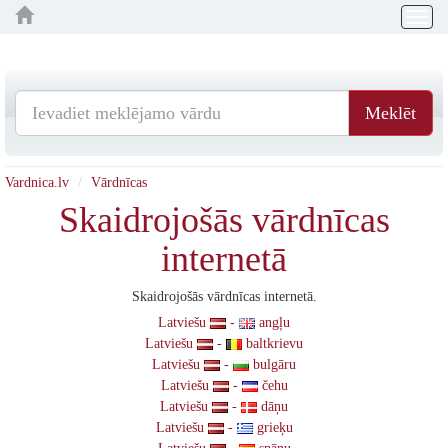
Togg
navig
Meklēt
Vardnica.lv
Vārdnīcas
Skaidrojošās vārdnīcas
internetā
Skaidrojošās vārdnīcas internetā.
Latviešu
-
angļu
Latviešu
-
baltkrievu
Latviešu
-
bulgāru
Latviešu
-
čehu
Latviešu
-
dāņu
Latviešu
-
grieķu