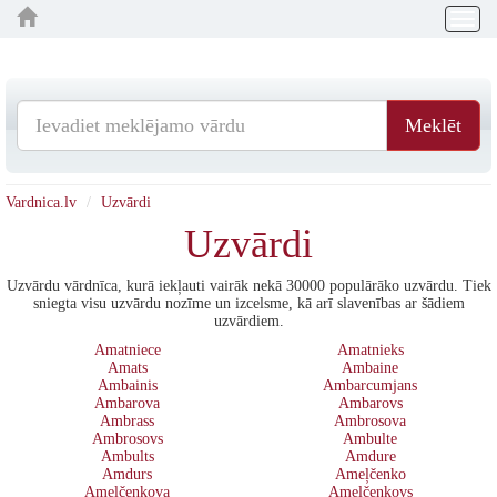
Togg
navig
Meklēt
Vardnica.lv
Uzvārdi
Uzvārdi
Uzvārdu vārdnīca, kurā iekļauti vairāk nekā 30000 populārāko uzvārdu. Tiek
sniegta visu uzvārdu nozīme un izcelsme, kā arī slavenības ar šādiem
uzvārdiem.
Amatniece
Amatnieks
Amats
Ambaine
Ambainis
Ambarcumjans
Ambarova
Ambarovs
Ambrass
Ambrosova
Ambrosovs
Ambulte
Ambults
Amdure
Amdurs
Ameļčenko
Ameļčenkova
Ameļčenkovs