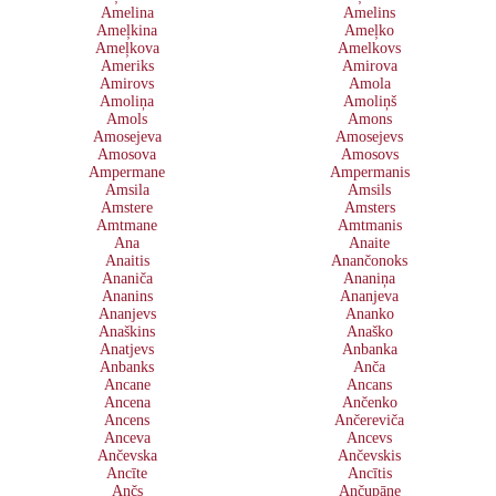
Amelina
Amelins
Ameļkina
Ameļko
Ameļkova
Amelkovs
Ameriks
Amirova
Amirovs
Amola
Amoliņa
Amoliņš
Amols
Amons
Amosejeva
Amosejevs
Amosova
Amosovs
Ampermane
Ampermanis
Amsila
Amsils
Amstere
Amsters
Amtmane
Amtmanis
Ana
Anaite
Anaitis
Anančonoks
Ananiča
Ananiņa
Ananins
Ananjeva
Ananjevs
Ananko
Anaškins
Anaško
Anatjevs
Anbanka
Anbanks
Anča
Ancane
Ancans
Ancena
Ančenko
Ancens
Ančereviča
Anceva
Ancevs
Ančevska
Ančevskis
Ancīte
Ancītis
Ančs
Ančupāne