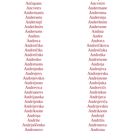
Ančupans
Ancveire
Ancveirs
Andermane
Andermanis
Andersena
Andersens
Andersiņa
Andersiņš
Anderšmite
Anderšmits
Andersone
Andersons
Andina
Andins
Andre
Andreca
Andrecs
Andreičika
Andreičikova
Andreičiks
Andreičuka
Andreičuks
Andreika
Andreiko
Andreisone
Andreisons
Andreja
Andrejenko
Andrejeva
Andrejevs
Andrejevska
Andrejevskis
Andrejsone
Andrejsons
Andrejuka
Andrevica
Andrevičs
Andrianovs
Andriekus
Andrijauska
Andrijeca
Andrijenko
Andrijeviča
Andrijevska
Andrijevskis
Andriksone
Andriksons
Andriņa
Andriņš
Andrīte
Andrītis
Andrjuščenko
Andronova
Andronovs
Andropa