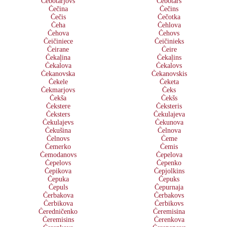
Čebotarjovs
Čebotars
Čečina
Čečins
Čečis
Čečotka
Čeha
Čehlova
Čehova
Čehovs
Čeičiniece
Čeičinieks
Čeirane
Čeire
Čekaļina
Čekaļins
Čekalova
Čekalovs
Čekanovska
Čekanovskis
Čekele
Čeketa
Čekmarjovs
Čeks
Čekša
Čekšs
Čekstere
Čeksteris
Čeksters
Čekulajeva
Čekulajevs
Čekunova
Čekušina
Čelnova
Čelnovs
Čeme
Čemerko
Čemis
Čemodanovs
Čepelova
Čepelovs
Čepenko
Čepikova
Čepjolkins
Čepuka
Čepuks
Čepuls
Čepurnaja
Čerbakova
Čerbakovs
Čerbikova
Čerbikovs
Čeredničenko
Čeremisina
Čeremisins
Čerenkova