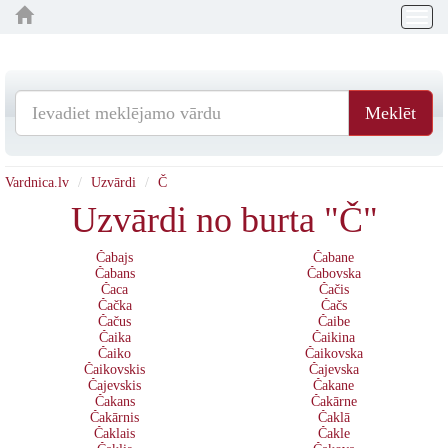
Togg
navig
Meklēt
Vardnica.lv
Uzvārdi
Č
Uzvārdi no burta "Č"
Čabajs
Čabane
Čabans
Čabovska
Čaca
Čačis
Čačka
Čačs
Čačus
Čaibe
Čaika
Čaikina
Čaiko
Čaikovska
Čaikovskis
Čajevska
Čajevskis
Čakane
Čakans
Čakārne
Čakārnis
Čaklā
Čaklais
Čakle