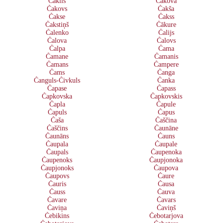
Čaklis
Čakova
Čakovs
Čakša
Čakse
Čakss
Čakstiņš
Čākure
Čalenko
Čalijs
Čalova
Čalovs
Čalpa
Čama
Čamane
Čamanis
Čamans
Čampere
Čams
Čanga
Čanguls-Čivkuls
Čanka
Čapase
Čapass
Čapkovska
Čapkovskis
Čapla
Čapule
Čapuls
Čapus
Čaša
Čaščina
Čaščins
Čaunāne
Čaunāns
Čauns
Čaupala
Čaupale
Čaupals
Čaupenoka
Čaupenoks
Čaupjonoka
Čaupjonoks
Čaupova
Čaupovs
Čaure
Čauris
Čausa
Čauss
Čauva
Čavare
Čavars
Čaviņa
Čaviņš
Čebikins
Čebotarjova