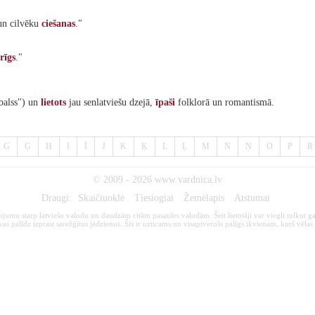
 un cilvēku
ciešanas
."
rīgs
."
balss") un
lietots
jau senlatviešu dzejā,
īpaši
folklorā un romantismā.
G
Ģ
H
I
Ī
J
K
Ķ
L
Ļ
M
N
Ņ
O
P
R
© 2009 - 2026
www.vardnica.lv
Draugi:
Skaičiuoklė
Tiesiogiai
Žemėlapis
Atstumai
kojumu starp latviešu valodu un daudzām citām pasaules valodām. Šeit lietotāji var viegli tulkot ga
s palīdz izprast sarežģītus jēdzienus. Šis ir uzticams un visaptverošs palīgs ikvienam, kurš vēlas 