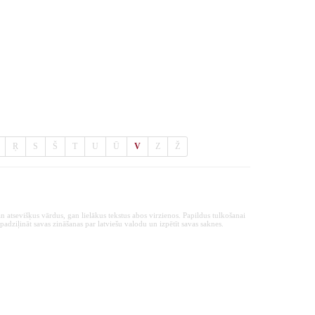
Ŗ
S
Š
T
U
Ū
V
Z
Ž
n atsevišķus vārdus, gan lielākus tekstus abos virzienos. Papildus tulkošanai
padziļināt savas zināšanas par latviešu valodu un izpētīt savas saknes.