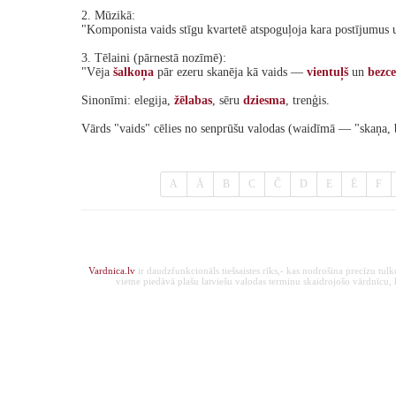
2. Mūzikā:
"Komponista vaids stīgu kvartetē atspoguļoja kara postījumus
3. Tēlaini (pārnestā nozīmē):
"Vēja
šalkoņa
pār ezeru skanēja kā vaids —
vientuļš
un
bezce
Sinonīmi: elegija,
žēlabas
, sēru
dziesma
, trenģis.
Vārds "vaids" cēlies no senprūšu valodas (waidīmā — "skaņa, 
A
Ā
B
C
Č
D
E
Ē
F
Vardnica.lv
ir daudzfunkcionāls tiešsaistes rīks,- kas nodrošina precīzu tul
vietne piedāvā plašu latviešu valodas terminu skaidrojošo vārdnīcu, ka