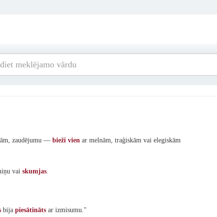
mjām, zaudējumu —
bieži
vien
ar melnām, traģiskām vai elegiskām
emiņu vai
skumjas
.
s
bija
piesātināts
ar izmisumu."