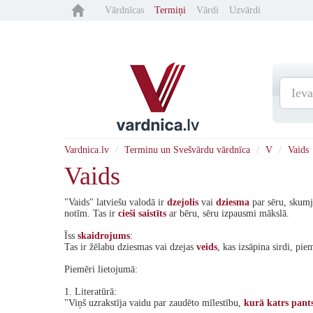
Vārdnīcas
Termiņi
Vārdi
Uzvārdi
Vardnica.lv
Terminu un Svešvārdu vārdnīca
V
Vaids
Vaids
"Vaids" latviešu valodā ir
dzejolis
vai
dziesma
par sēru, sku
notīm. Tas ir
cieši
saistīts
ar bēru, sēru izpausmi mākslā.
Īss
skaidrojums
:
Tas ir žēlabu dziesmas vai dzejas
veids
, kas izsāpina sirdi, pi
Piemēri lietojumā:
1. Literatūrā:
"Viņš uzrakstīja vaidu par zaudēto mīlestību,
kurā
katrs
pant