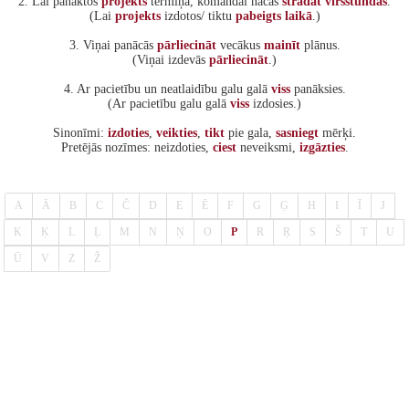
2. Lai panāktos
projekts
termiņā, komandai nācās
strādāt
virsstundas
.
(Lai
projekts
izdotos/ tiktu
pabeigts
laikā
.)
3. Viņai panācās
pārliecināt
vecākus
mainīt
plānus.
(Viņai izdevās
pārliecināt
.)
4. Ar pacietību un neatlaidību galu galā
viss
panāksies.
(Ar pacietību galu galā
viss
izdosies.)
Sinonīmi:
izdoties
,
veikties
,
tikt
pie gala,
sasniegt
mērķi.
Pretējās nozīmes: neizdoties,
ciest
neveiksmi,
izgāzties
.
A
Ā
B
C
Č
D
E
Ē
F
G
Ģ
H
I
Ī
J
K
Ķ
L
Ļ
M
N
Ņ
O
P
R
Ŗ
S
Š
T
U
Ū
V
Z
Ž