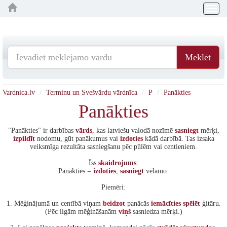
Togg
navig
Meklēt
Vardnica.lv
Terminu un Svešvārdu vārdnīca
P
Panākties
Panākties
"Panākties" ir darbības
vārds
, kas latviešu valodā nozīmē
sasniegt
mērķi,
izpildīt
nodomu, gūt panākumus vai
izdoties
kādā darbībā. Tas izsaka
veiksmīga rezultāta sasniegšanu pēc pūlēm vai centieniem.
Īss
skaidrojums
:
Panākties =
izdoties
,
sasniegt
vēlamo.
Piemēri:
1. Mēģinājumā un centībā viņam
beidzot
panācās
iemācīties
spēlēt
ģitāru.
(Pēc ilgām mēģināšanām
viņš
sasniedza mērķi.)