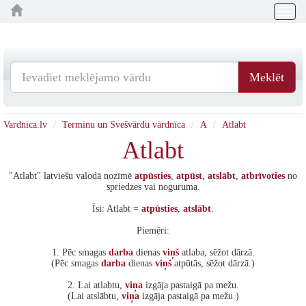
Togg
navig
Meklēt
Vardnica.lv
Terminu un Svešvārdu vārdnīca
A
Atlabt
Atlabt
"Atlabt" latviešu valodā nozīmē
atpūsties
,
atpūst
,
atslābt
,
atbrīvoties
no
spriedzes vai noguruma.
Īsi: Atlabt =
atpūsties
,
atslābt
.
Piemēri:
1. Pēc smagas
darba
dienas
viņš
atlaba, sēžot dārzā.
(Pēc smagas
darba
dienas
viņš
atpūtās, sēžot dārzā.)
2. Lai atlabtu,
viņa
izgāja pastaigā pa mežu.
(Lai atslābtu,
viņa
izgāja pastaigā pa mežu.)