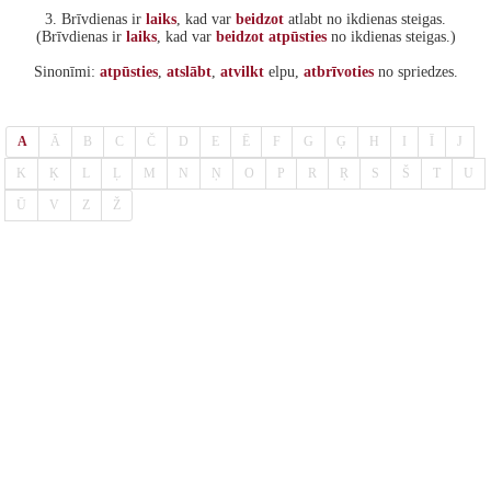
3. Brīvdienas ir
laiks
, kad var
beidzot
atlabt no ikdienas steigas.
(Brīvdienas ir
laiks
, kad var
beidzot
atpūsties
no ikdienas steigas.)
Sinonīmi:
atpūsties
,
atslābt
,
atvilkt
elpu,
atbrīvoties
no spriedzes.
A
Ā
B
C
Č
D
E
Ē
F
G
Ģ
H
I
Ī
J
K
Ķ
L
Ļ
M
N
Ņ
O
P
R
Ŗ
S
Š
T
U
Ū
V
Z
Ž