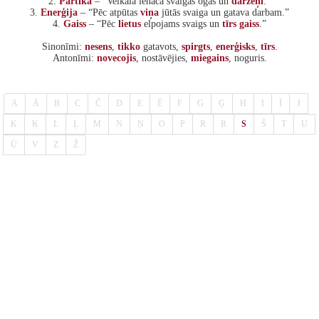
2.
Pārtika
– “Veikalā ienāca svaigas ogas un
dārzeņi
.”
3.
Enerģija
– “Pēc atpūtas
viņa
jūtās svaiga un gatava darbam.”
4.
Gaiss
– “Pēc
lietus
elpojams svaigs un
tīrs
gaiss
.”
Sinonīmi:
nesens
,
tikko
gatavots,
spirgts
,
enerģisks
,
tīrs
.
Antonīmi:
novecojis
, nostāvējies,
miegains
, noguris.
A
Ā
B
C
Č
D
E
Ē
F
G
Ģ
H
I
Ī
J
K
Ķ
L
Ļ
M
N
Ņ
O
P
R
Ŗ
S
Š
T
U
Ū
V
Z
Ž