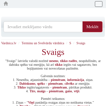
Togg
navig
Meklēt
Vardnica.lv
Terminu un Svešvārdu vārdnīca
S
Svaigs
Svaigs
“Svaigs” latviešu valodā nozīmē
nesens
,
tikko
radīts
, neapdullināts, ar
dabisku spēku vai enerģiju, kā arī
tikko
iegūts vai sagatavots, bez
bojājumiem vai novecošanas pazīmēm.
Galvenās nozīmes:
1. Nesenība, atjauninātība –
piemēram
,
informācija
, ziņas.
2.
Dabiskums
,
spēks
–
piemēram
,
cilvēks
ar enerģiju.
3.
Tikko
iegūts/sagatavots –
piemēram
, pārtikas produkti.
4.
Tīrs
,
maigs
–
piemēram
,
gaiss
,
vējš
.
Piemēri teikumos:
1. Ziņas – “
Viņš
pastāstīja svaigas ziņas no notikuma vietas.”