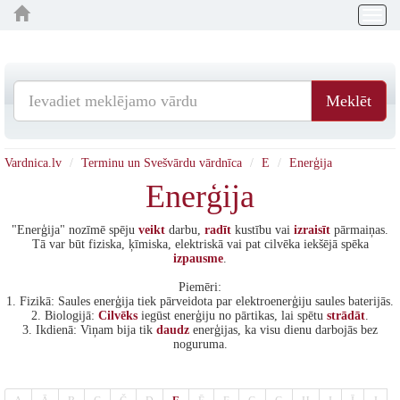
Togg
navig
Meklēt
Vardnica.lv
Terminu un Svešvārdu vārdnīca
E
Enerģija
Enerģija
"Enerģija" nozīmē spēju
veikt
darbu,
radīt
kustību vai
izraisīt
pārmaiņas.
Tā var būt fiziska, ķīmiska, elektriskā vai pat cilvēka iekšējā spēka
izpausme
.
Piemēri:
1. Fizikā: Saules enerģija tiek pārveidota par elektroenerģiju saules baterijās.
2. Biologijā:
Cilvēks
iegūst enerģiju no pārtikas, lai spētu
strādāt
.
3. Ikdienā: Viņam bija tik
daudz
enerģijas, ka visu dienu darbojās bez
noguruma.