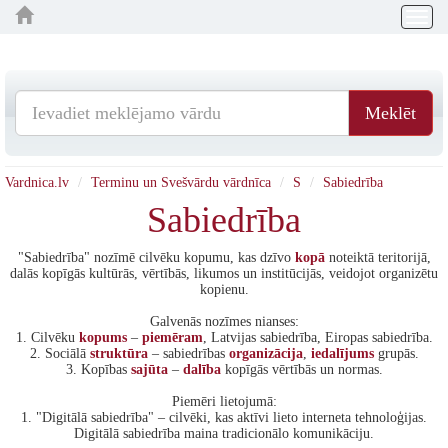
Togg
navig
Meklēt
Vardnica.lv
Terminu un Svešvārdu vārdnīca
S
Sabiedrība
Sabiedrība
"Sabiedrība" nozīmē cilvēku kopumu, kas dzīvo
kopā
noteiktā teritorijā,
dalās kopīgās kultūrās, vērtībās, likumos un institūcijās, veidojot organizētu
kopienu.
Galvenās nozīmes nianses:
1. Cilvēku
kopums
–
piemēram
, Latvijas sabiedrība, Eiropas sabiedrība.
2. Sociālā
struktūra
– sabiedrības
organizācija
,
iedalījums
grupās.
3. Kopības
sajūta
–
dalība
kopīgās vērtībās un normas.
Piemēri lietojumā:
1. "Digitālā sabiedrība" – cilvēki, kas aktīvi lieto interneta tehnoloģijas.
Digitālā sabiedrība maina tradicionālo komunikāciju.