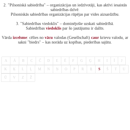
2. "Pilsoniskā sabiedrība" – organizācijas un iedzīvotāji, kas aktīvi iesaistās
sabiedrības dzīvē.
Pilsoniskās sabiedrības organizācijas rūpējas par vides aizsardzību.
3. "Sabiedrības viedoklis" – dominējošie uzskati sabiedrībā.
Sabiedrības
viedoklis
par šo jautājumu ir dalīts.
Vārda
izcelsme
: cēlies no
vācu
valodas (Gesellschaft)
caur
krievu valodu, ar
sakni "biedrs" – kas norāda uz kopības, piederības sajūtu.
A
Ā
B
C
Č
D
E
Ē
F
G
Ģ
H
I
Ī
J
K
Ķ
L
Ļ
M
N
Ņ
O
P
R
Ŗ
S
Š
T
U
Ū
V
Z
Ž