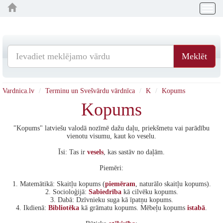
Togg
navig
Meklēt
Vardnica.lv
Terminu un Svešvārdu vārdnīca
K
Kopums
Kopums
"Kopums" latviešu valodā nozīmē dažu daļu, priekšmetu vai parādību
vienotu visumu, kaut ko veselu.
Īsi: Tas ir
vesels
, kas sastāv no daļām.
Piemēri:
1. Matemātikā: Skaitļu kopums (
piemēram
, naturālo skaitļu kopums).
2. Socioloģijā:
Sabiedrība
kā cilvēku kopums.
3. Dabā: Dzīvnieku suga kā īpatņu kopums.
4. Ikdienā:
Bibliotēka
kā grāmatu kopums. Mēbeļu kopums
istabā
.