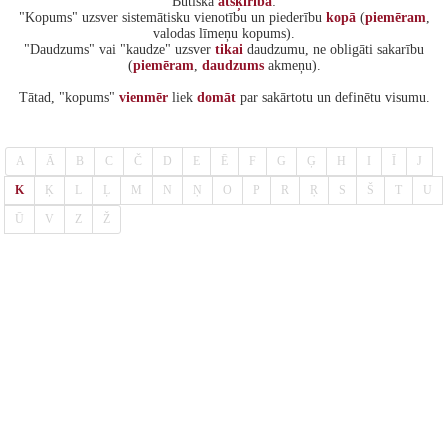
Būtiska
atšķirība
:
"Kopums" uzsver sistemātisku vienotību un piederību
kopā
(
piemēram
,
valodas līmeņu kopums).
"Daudzums" vai "kaudze" uzsver
tikai
daudzumu, ne obligāti sakarību
(
piemēram
,
daudzums
akmeņu).
Tātad, "kopums"
vienmēr
liek
domāt
par sakārtotu un definētu visumu.
A
Ā
B
C
Č
D
E
Ē
F
G
Ģ
H
I
Ī
J
K
Ķ
L
Ļ
M
N
Ņ
O
P
R
Ŗ
S
Š
T
U
Ū
V
Z
Ž