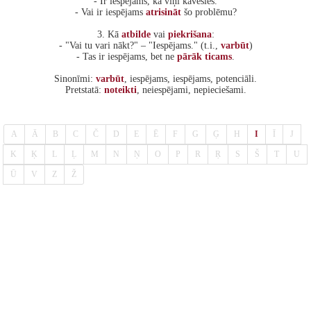
- Ir iespējams, ka viņi kavēsies.
- Vai ir iespējams
atrisināt
šo problēmu?
3. Kā
atbilde
vai
piekrišana
:
- "Vai tu vari nākt?" – "Iespējams." (t.i.,
varbūt
)
- Tas ir iespējams, bet ne
pārāk
ticams
.
Sinonīmi:
varbūt
, iespējams, iespējams, potenciāli.
Pretstatā:
noteikti
, neiespējami, nepieciešami.
A
Ā
B
C
Č
D
E
Ē
F
G
Ģ
H
I
Ī
J
K
Ķ
L
Ļ
M
N
Ņ
O
P
R
Ŗ
S
Š
T
U
Ū
V
Z
Ž