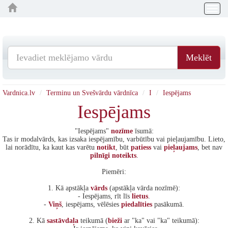
Togg
navig
Meklēt
Vardnica.lv
Terminu un Svešvārdu vārdnīca
I
Iespējams
Iespējams
"Iespējams"
nozīme
īsumā:
Tas ir modalvārds, kas izsaka iespējamību, varbūtību vai pieļaujamību. Lieto,
lai norādītu, ka kaut kas varētu
notikt
, būt
patiess
vai
pieļaujams
, bet nav
pilnīgi
noteikts
.
Piemēri:
1. Kā apstākļa
vārds
(apstākļa vārda nozīmē):
- Iespējams, rīt līs
lietus
.
-
Viņš
, iespējams, vēlēsies
piedalīties
pasākumā.
2. Kā
sastāvdaļa
teikumā (
bieži
ar "ka" vai "ka" teikumā):