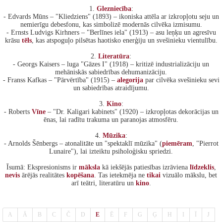
1.
Glezniecība
:
- Edvards Mūns – "Kliedziens" (1893) – ikoniska attēla ar izkropļotu seju un
nemierīgu debesfonu, kas simbolizē modernās cilvēka izmisumu.
- Ernsts Ludvigs Kirhners – "Berlīnes iela" (1913) – asu leņķu un agresīvu
krāsu
tēls
, kas atspoguļo pilsētas haotisko enerģiju un svešinieku vientulību.
2.
Literatūra
:
- Georgs Kaisers – luga "Gāzes I" (1918) – kritizē industrializāciju un
mehāniskās sabiedrības dehumanizāciju.
- Franss Kafkas – "Pārvērtība" (1915) –
alegorija
par cilvēka svešinieku sevi
un sabiedrības atraidījumu.
3.
Kino
:
- Roberts
Vīne
– "Dr. Kaligari kabinets" (1920) – izkropļotas dekorācijas un
ēnas, lai radītu trakuma un paranojas atmosfēru.
4.
Mūzika
:
- Arnolds Šēnbergs – atonalitāte un "spektaklī mūzika" (
piemēram
, "Pierrot
Lunaire"), lai izteiktu psiholoģisku spriedzi.
Īsumā: Ekspresionisms ir
māksla
kā iekšējās patiesības izrāviena
līdzeklis
,
nevis
ārējās realitātes
kopēšana
. Tas ietekmēja ne
tikai
vizuālo mākslu, bet
arī teātri, literatūru un
kino
.
A
Ā
B
C
Č
D
E
Ē
F
G
Ģ
H
I
Ī
J