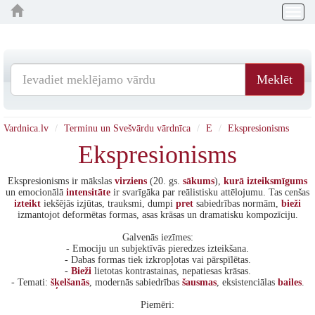
Togg
navig
Meklēt
Vardnica.lv
Terminu un Svešvārdu vārdnīca
E
Ekspresionisms
Ekspresionisms
Ekspresionisms ir mākslas
virziens
(20. gs.
sākums
),
kurā
izteiksmīgums
un emocionālā
intensitāte
ir svarīgāka par reālistisku attēlojumu. Tas cenšas
izteikt
iekšējās izjūtas, trauksmi, dumpi
pret
sabiedrības normām,
bieži
izmantojot deformētas formas, asas krāsas un dramatisku kompozīciju.
Galvenās iezīmes:
- Emociju un subjektīvās pieredzes izteikšana.
- Dabas formas tiek izkropļotas vai pārspīlētas.
-
Bieži
lietotas kontrastainas, nepatiesas krāsas.
- Temati:
šķelšanās
, modernās sabiedrības
šausmas
, eksistenciālas
bailes
.
Piemēri: