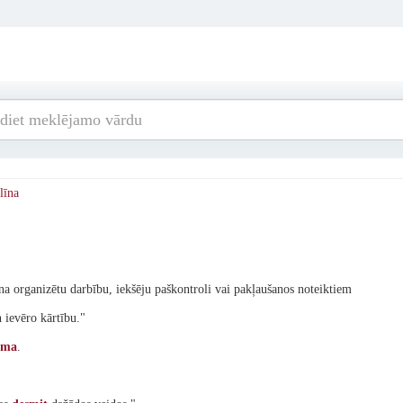
līna
na organizētu darbību, iekšēju paškontroli vai pakļaušanos noteiktiem
 ievēro kārtību."
oma
.