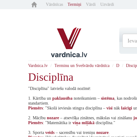
Vārdnīcas
Termiņi
Vārdi
Uzvārdi
Vardnica.lv
Terminu un Svešvārdu vārdnīca
D
Discip
Disciplīna
"Disciplīna" latviešu valodā nozīmē:
1. Kārtība un
paklausība
noteikumiem –
sistēma
, kas nodroši
standartiem.
Piemērs
: "Skolā ieviesās stingra disciplīna –
visi
nāk
laicīgi
un
2. Mācību
nozare
– atsevišķa zinātnes, mākslas vai zināšanu
j
Piemērs
: "Matemātika ir
viņa
mīļākā
disciplīna."
3. Sporta
veids
– sacensību vai treniņu
nozare
.