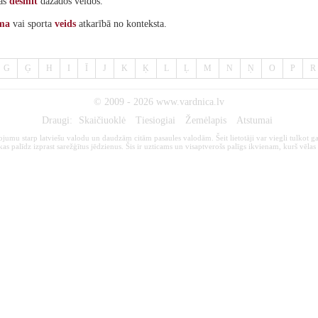
šas
desmit
dažādos veidos."
ma
vai sporta
veids
atkarībā no konteksta.
G
Ģ
H
I
Ī
J
K
Ķ
L
Ļ
M
N
Ņ
O
P
R
© 2009 - 2026
www.vardnica.lv
Draugi:
Skaičiuoklė
Tiesiogiai
Žemėlapis
Atstumai
kojumu starp latviešu valodu un daudzām citām pasaules valodām. Šeit lietotāji var viegli tulkot ga
s palīdz izprast sarežģītus jēdzienus. Šis ir uzticams un visaptverošs palīgs ikvienam, kurš vēlas 