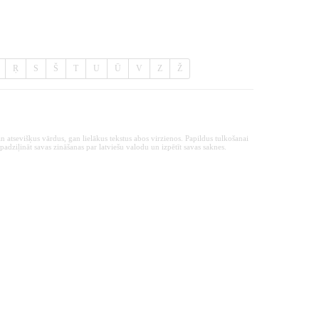
Ŗ
S
Š
T
U
Ū
V
Z
Ž
n atsevišķus vārdus, gan lielākus tekstus abos virzienos. Papildus tulkošanai
padziļināt savas zināšanas par latviešu valodu un izpētīt savas saknes.