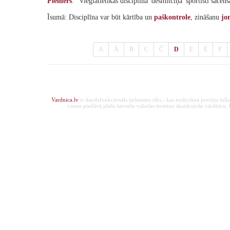
Piemērs
: "Vieglatlētikas disciplīnā 'desmitcīņa' sportisti sacen
Īsumā: Disciplīna var būt kārtība un
paškontrole
, zināšanu
jo
A
Ā
B
C
Č
D
E
Ē
F
Vardnica.lv
ir daudzfunkcionāls tiešsaistes rīks,- kas nodrošina precīzu tul
vietne piedāvā plašu latviešu valodas terminu skaidrojošo vārdnīcu, ka