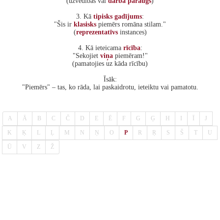
(uzvedības vai
darba
paraugs
)
3. Kā
tipisks
gadījums
:
"Šis ir
klasisks
piemērs romāna stilam."
(
reprezentatīvs
instances)
4. Kā ieteicama
rīcība
:
"Sekojiet
viņa
piemēram!"
(pamatojies uz kāda rīcību)
Īsāk:
"Piemērs" – tas, ko rāda, lai paskaidrotu, ieteiktu vai pamatotu.
A
Ā
B
C
Č
D
E
Ē
F
G
Ģ
H
I
Ī
J
K
Ķ
L
Ļ
M
N
Ņ
O
P
R
Ŗ
S
Š
T
U
Ū
V
Z
Ž