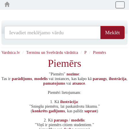
Togg
navig
Meklēt
Vardnica.lv
Terminu un Svešvārdu vārdnīca
P
Piemērs
Piemērs
"Piemērs"
nozīme
:
Tas ir
parādījums
,
modelis
vai instances, kas kalpo kā
paraugs
,
ilustrācija
,
pamatojums
vai
atsauce
.
Piemēri lietojumam:
1. Kā
ilustrācija
:
"Sniegšu piemēru, lai paskaidrotu likumu."
(
konkrēts
gadījums
, kas palīdz
saprast
)
2. Kā
paraugs
/
modelis
:
"Viņš ir piemērs citiem studentiem."