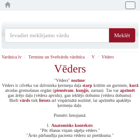
Togg
navig
Meklēt
Vardnica.lv
Terminu un Svešvārdu vārdnīca
V
Vēders
Vēders
"Vēders"
nozīme
:
Vēders ir cilvēka vai dzīvnieka ķermeņa daļa
starp
krūtīm un gurniem,
kurā
atrodas gremošanas orgāni (
piemēram
,
kuņģis
, zarnas). Tas var
apzīmēt
gan ārējo daļu (vēdera apvidu), gan iekšējo dobumu (vēdera dobumu).
Bieži
vārds
tiek
lietots
arī vispārinātā nozīmē, lai apzīmētu apakšējo
ķermeņa daļu.
Piemēri lietojumā:
1.
Anatomisks
konteksts
:
"Pēc ēšanas viņam sāpēja vēders."
"Ārsts pārbaudīja pacienta vēderu uz pietūkuma."