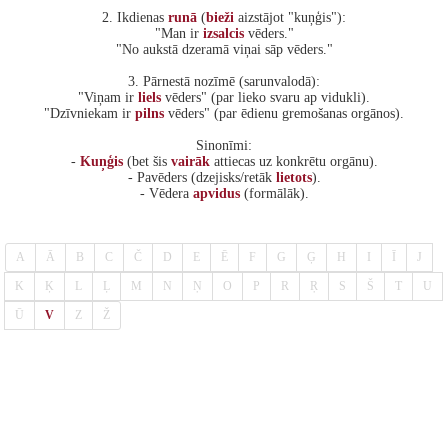
2. Ikdienas
runā
(
bieži
aizstājot "kuņģis"):
"Man ir
izsalcis
vēders."
"No aukstā dzeramā viņai sāp vēders."
3. Pārnestā nozīmē (sarunvalodā):
"Viņam ir
liels
vēders" (par lieko svaru ap vidukli).
"Dzīvniekam ir
pilns
vēders" (par ēdienu gremošanas orgānos).
Sinonīmi:
-
Kuņģis
(bet šis
vairāk
attiecas uz konkrētu orgānu).
- Pavēders (dzejisks/retāk
lietots
).
- Vēdera
apvidus
(formālāk).
A
Ā
B
C
Č
D
E
Ē
F
G
Ģ
H
I
Ī
J
K
Ķ
L
Ļ
M
N
Ņ
O
P
R
Ŗ
S
Š
T
U
Ū
V
Z
Ž