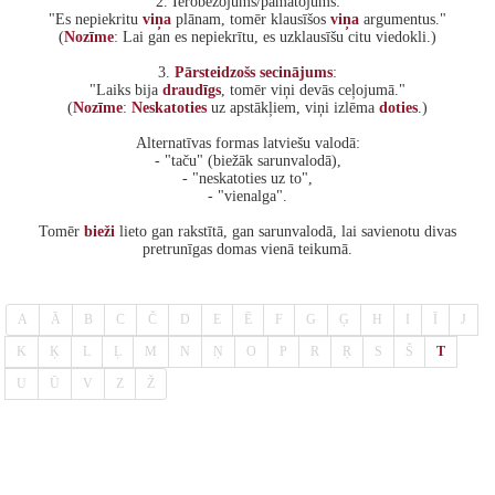
2. Ierobežojums/pamatojums:
"Es nepiekritu
viņa
plānam, tomēr klausīšos
viņa
argumentus."
(
Nozīme
: Lai gan es nepiekrītu, es uzklausīšu citu viedokli.)
3.
Pārsteidzošs
secinājums
:
"Laiks bija
draudīgs
, tomēr viņi devās ceļojumā."
(
Nozīme
:
Neskatoties
uz apstākļiem, viņi izlēma
doties
.)
Alternatīvas formas latviešu valodā:
- "taču" (biežāk sarunvalodā),
- "neskatoties uz to",
- "vienalga".
Tomēr
bieži
lieto gan rakstītā, gan sarunvalodā, lai savienotu divas
pretrunīgas domas vienā teikumā.
A
Ā
B
C
Č
D
E
Ē
F
G
Ģ
H
I
Ī
J
K
Ķ
L
Ļ
M
N
Ņ
O
P
R
Ŗ
S
Š
T
U
Ū
V
Z
Ž