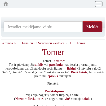
Togg
navig
Meklēt
Vardnica.lv
Terminu un Svešvārdu vārdnīca
T
Tomēr
Tomēr
"Tomēr"
nozīme
:
Tas ir pievienojošs
saiklis
vai
partikula
, kas izsaka pretstatījumu,
ierobežojumu vai pārsteidzošu secinājumu —
līdzīgi
kā latviešu valodā
"taču", "tomēr", "vienalga" vai "neskatoties uz to".
Bieži
lietots
, lai uzsvērtu
pretrunu
iepriekš
teiktajam.
Piemēri:
1.
Pretstatījums
:
"Viņš bija noguris, tomēr turpināja darbu."
(
Nozīme
:
Neskatoties
uz nogurumu,
viņš
strādāja
tālāk
.)