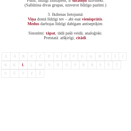
Putni, līdzīgi zīdītājiem, ir
siltasiņu
dzīvnieki.
(Salīdzina divas grupas, uzsverot līdzīgo pazīmi.)
3. Ikdienas lietojumā:
Viņa
domā līdzīgi tev – abi esat
vienisprātis
.
Medus
darbojas līdzīgi dabīgam antiseptiķim.
Sinonīmi:
tāpat
, tādā pašā veidā, analoģiski.
Pretstatā: atšķirīgi,
citādi
.
A
Ā
B
C
Č
D
E
Ē
F
G
Ģ
H
I
Ī
J
K
Ķ
L
Ļ
M
N
Ņ
O
P
R
Ŗ
S
Š
T
U
Ū
V
Z
Ž