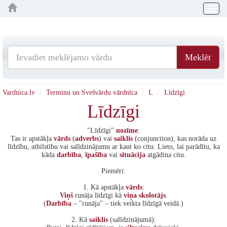
Togg
navig
Meklēt
Vardnica.lv
Terminu un Svešvārdu vārdnīca
L
Līdzīgi
Līdzīgi
"Līdzīgi"
nozīme
:
Tas ir apstākļa
vārds
(
adverbs
) vai
saiklis
(conjunction), kas norāda uz
līdzību, atbilstību vai salīdzinājumu ar kaut ko citu. Lieto, lai parādītu, ka
kāda
darbība
,
īpašība
vai
situācija
atgādina citu.
Piemēri:
1. Kā apstākļa
vārds
:
Viņš
runāja līdzīgi kā
viņa
skolotājs
.
(
Darbība
– "runāja" – tiek veikta līdzīgā veidā.)
2. Kā
saiklis
(salīdzinājumā):