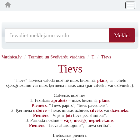
Togg
navig
Meklēt
Vardnica.lv
Terminu un Svešvārdu vārdnīca
T
Tievs
Tievs
"Tievs" latviešu valodā nozīmē mazs biezumā,
plāns
, ar nelielu
šķērsgriezumu vai mazs ķermeņa masas ziņā (par cilvēku vai dzīvnieku).
Galvenās nozīmes:
1. Fiziskais
apraksts
– mazs biezumā,
plāns
.
Piemērs
: "Tievs papīrs", "tievs pavediens".
2. Ķermeņa
uzbūve
– liesas miesas uzbūves
cilvēks
vai
dzīvnieks
.
Piemērs
: "Viņš ir
ļoti
tievs pēc slimības".
3. Pārnestā nozīmē –
vājš
,
niecīgs
,
nepietiekams
.
Piemērs
: "Tievs attaisnojums", "tieva cerība".
Lietošanas piemēri: