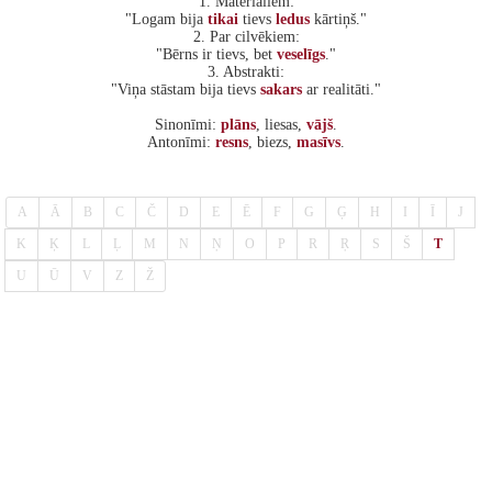
1. Materiāliem:
"Logam bija
tikai
tievs
ledus
kārtiņš."
2. Par cilvēkiem:
"Bērns ir tievs, bet
veselīgs
."
3. Abstrakti:
"Viņa stāstam bija tievs
sakars
ar realitāti."
Sinonīmi:
plāns
, liesas,
vājš
.
Antonīmi:
resns
, biezs,
masīvs
.
A
Ā
B
C
Č
D
E
Ē
F
G
Ģ
H
I
Ī
J
K
Ķ
L
Ļ
M
N
Ņ
O
P
R
Ŗ
S
Š
T
U
Ū
V
Z
Ž