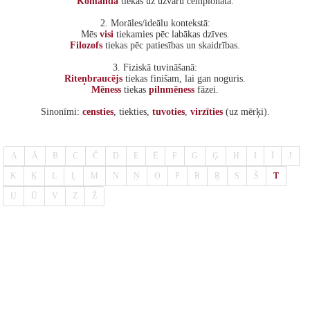
Komanda
tiekas uz uzvaru čempionātā.
2. Morāles/ideālu kontekstā:
Mēs
visi
tiekamies pēc labākas dzīves.
Filozofs
tiekas pēc patiesības un skaidrības.
3. Fiziskā tuvināšanā:
Riteņbraucējs
tiekas finišam, lai gan noguris.
Mēness
tiekas
pilnmēness
fāzei.
Sinonīmi:
censties
, tiekties,
tuvoties
,
virzīties
(uz mērķi).
A
Ā
B
C
Č
D
E
Ē
F
G
Ģ
H
I
Ī
J
K
Ķ
L
Ļ
M
N
Ņ
O
P
R
Ŗ
S
Š
T
U
Ū
V
Z
Ž