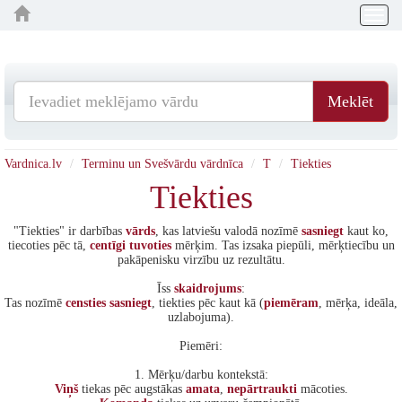
Togg
navig
Meklēt
Vardnica.lv
Terminu un Svešvārdu vārdnīca
T
Tiekties
Tiekties
"Tiekties" ir darbības
vārds
, kas latviešu valodā nozīmē
sasniegt
kaut ko,
tiecoties pēc tā,
centīgi
tuvoties
mērķim. Tas izsaka piepūli, mērķtiecību un
pakāpenisku virzību uz rezultātu.
Īss
skaidrojums
:
Tas nozīmē
censties
sasniegt
, tiekties pēc kaut kā (
piemēram
, mērķa, ideāla,
uzlabojuma).
Piemēri:
1. Mērķu/darbu kontekstā:
Viņš
tiekas pēc augstākas
amata
,
nepārtraukti
mācoties.