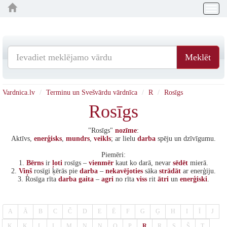
Togg
navig
Meklēt
Vardnica.lv
Terminu un Svešvārdu vārdnīca
R
Rosīgs
Rosīgs
"Rosīgs"
nozīme
:
Aktīvs,
enerģisks
,
mundrs
,
veikls
; ar lielu
darba
spēju un dzīvīgumu.
Piemēri:
1.
Bērns
ir
ļoti
rosīgs –
vienmēr
kaut ko darā, nevar
sēdēt
mierā.
2.
Viņš
rosīgi ķērās pie
darba
–
nekavējoties
sāka
strādāt
ar enerģiju.
3. Rosīga rīta
darba
gaita
–
agri
no rīta
viss
rit
ātri
un
enerģiski
.
A
Ā
B
C
Č
D
E
Ē
F
G
Ģ
H
I
Ī
J
K
Ķ
L
Ļ
M
N
Ņ
O
P
R
Ŗ
S
Š
T