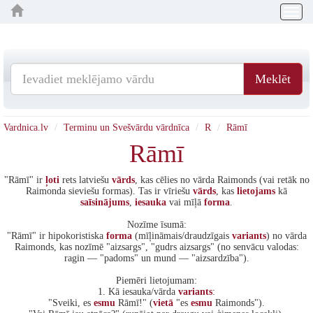
Togg
navig
Meklēt
Vardnica.lv
Terminu un Svešvārdu vārdnīca
R
Rāmī
Rāmī
"Rāmī" ir
ļoti
rets latviešu
vārds
, kas cēlies no vārda Raimonds (vai retāk no
Raimonda sieviešu formas). Tas ir vīriešu
vārds
, kas
lietojams
kā
saīsinājums
,
iesauka
vai mīļā
forma
.
Nozīme īsumā:
"Rāmī" ir hipokoristiska
forma
(mīļināmais/draudzīgais
variants
) no vārda
Raimonds, kas nozīmē "aizsargs", "gudrs aizsargs" (no senvācu valodas:
ragin — "padoms" un mund — "aizsardzība").
Piemēri lietojumam:
1. Kā iesauka/vārda
variants
:
"Sveiki, es
esmu
Rāmī!" (
vietā
"es
esmu
Raimonds").