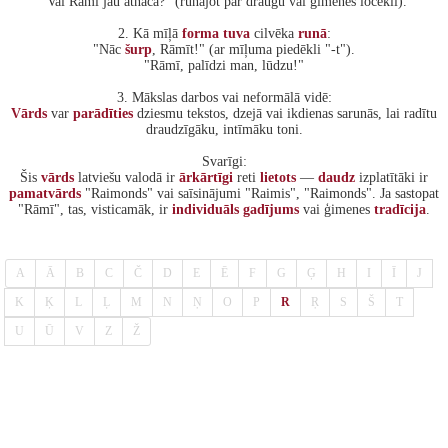
"Vai Rāmī jau atnāca?" (runājot par draugu vai ģimenes locekli).
2. Kā mīļā
forma
tuva
cilvēka
runā
:
"Nāc
šurp
, Rāmīt!" (ar mīļuma piedēkli "-t").
"Rāmī, palīdzi man, lūdzu!"
3. Mākslas darbos vai neformālā vidē:
Vārds
var
parādīties
dziesmu tekstos, dzejā vai ikdienas sarunās, lai radītu
draudzīgāku, intīmāku toni.
Svarīgi:
Šis
vārds
latviešu valodā ir
ārkārtīgi
reti
lietots
—
daudz
izplatītāki ir
pamatvārds
"Raimonds" vai saīsinājumi "Raimis", "Raimonds". Ja sastopat
"Rāmī", tas, visticamāk, ir
individuāls
gadījums
vai ģimenes
tradīcija
.
A
Ā
B
C
Č
D
E
Ē
F
G
Ģ
H
I
Ī
J
K
Ķ
L
Ļ
M
N
Ņ
O
P
R
Ŗ
S
Š
T
U
Ū
V
Z
Ž