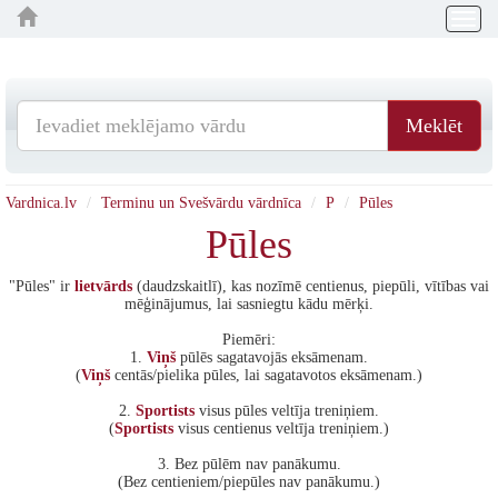
Togg
navig
Meklēt
Vardnica.lv
Terminu un Svešvārdu vārdnīca
P
Pūles
Pūles
"Pūles" ir
lietvārds
(daudzskaitlī), kas nozīmē centienus, piepūli, vītības vai
mēģinājumus, lai sasniegtu kādu mērķi.
Piemēri:
1.
Viņš
pūlēs sagatavojās eksāmenam.
(
Viņš
centās/pielika pūles, lai sagatavotos eksāmenam.)
2.
Sportists
visus pūles veltīja treniņiem.
(
Sportists
visus centienus veltīja treniņiem.)
3. Bez pūlēm nav panākumu.
(Bez centieniem/piepūles nav panākumu.)