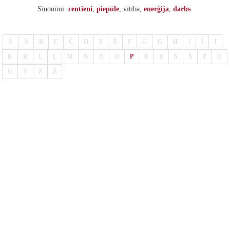
Sinonīmi:
centieni
,
piepūle
, vītība,
enerģija
,
darbs
.
A
Ā
B
C
Č
D
E
Ē
F
G
Ģ
H
I
Ī
J
K
Ķ
L
Ļ
M
N
Ņ
O
P
R
Ŗ
S
Š
T
U
Ū
V
Z
Ž