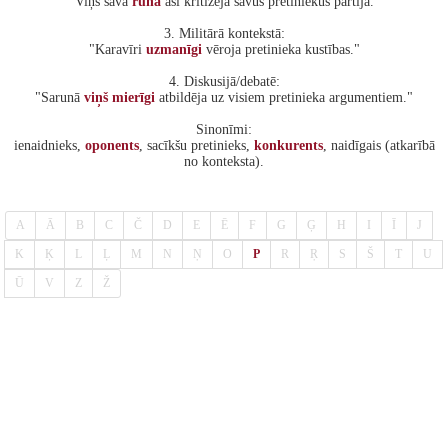
"Viņš savā
runā
asi kritizēja savus pretiniekus partijā."
3. Militārā kontekstā:
"Karavīri
uzmanīgi
vēroja pretinieka kustības."
4. Diskusijā/debatē:
"Sarunā
viņš
mierīgi
atbildēja uz visiem pretinieka argumentiem."
Sinonīmi:
ienaidnieks,
oponents
, sacīkšu pretinieks,
konkurents
, naidīgais (atkarībā
no konteksta).
A
Ā
B
C
Č
D
E
Ē
F
G
Ģ
H
I
Ī
J
K
Ķ
L
Ļ
M
N
Ņ
O
P
R
Ŗ
S
Š
T
U
Ū
V
Z
Ž