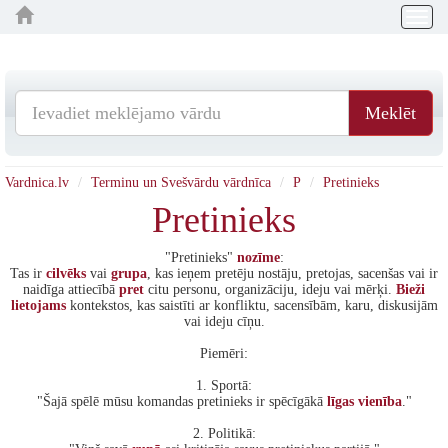
Togg
navig
Meklēt
Vardnica.lv
Terminu un Svešvārdu vārdnīca
P
Pretinieks
Pretinieks
"Pretinieks"
nozīme
:
Tas ir
cilvēks
vai
grupa
, kas ieņem pretēju nostāju, pretojas, sacenšas vai ir
naidīga attiecībā
pret
citu personu, organizāciju, ideju vai mērķi.
Bieži
lietojams
kontekstos, kas saistīti ar konfliktu, sacensībām, karu, diskusijām
vai ideju cīņu.
Piemēri:
1. Sportā:
"Šajā spēlē mūsu komandas pretinieks ir spēcīgākā
līgas
vienība
."
2. Politikā: