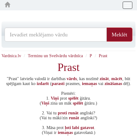
Togg
navig
Meklēt
Vardnica.lv
Terminu un Svešvārdu vārdnīca
P
Prast
Prast
"Prast" latviešu valodā ir darbības
vārds
, kas nozīmē
zināt
,
mācēt
, būt
spējīgam kaut ko
izdarīt
(
parasti
prasmes,
iemaņas
vai
zināšanas
dēļ).
Piemēri:
1.
Viņš
prot
spēlēt
ģitāru.
(
Viņš
zina un māk
spēlēt
ģitāru.)
2. Vai tu
proti
runāt
angliski?
(Vai tu māki/zin
runāt
angliski?)
3. Māsa prot
ļoti
labi
gatavot
.
(Viņai ir
iemaņas
gatavošanā.)