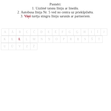
Piemēri:
1. Uzzīmē taisnu līniju ar lineālu.
2. Autobusa līnija Nr. 5 ved no centra uz priekšpilsētu.
3.
Viņš
turēja stingru līniju sarunās ar partneriem.
A
Ā
B
C
Č
D
E
Ē
F
G
Ģ
H
I
Ī
J
K
Ķ
L
Ļ
M
N
Ņ
O
P
R
Ŗ
S
Š
T
U
Ū
V
Z
Ž