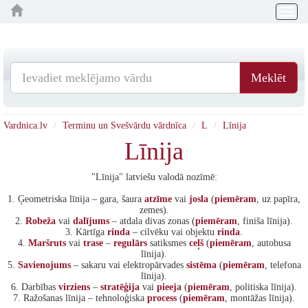
Togg
navig
Meklēt
Vardnica.lv
Terminu un Svešvārdu vārdnīca
L
Līnija
Līnija
"Līnija" latviešu valodā nozīmē:
1. Ģeometriska līnija – gara, šaura
atzīme
vai
josla
(
piemēram
, uz papīra,
zemes).
2.
Robeža
vai
dalījums
– atdala divas zonas (
piemēram
, finiša līnija).
3. Kārtīga
rinda
– cilvēku vai objektu
rinda
.
4.
Maršruts
vai
trase
–
regulārs
satiksmes
ceļš
(
piemēram
, autobusa
līnija).
5.
Savienojums
– sakaru vai elektropārvades
sistēma
(
piemēram
, telefona
līnija).
6. Darbības
virziens
–
stratēģija
vai
pieeja
(
piemēram
, politiska līnija).
7. Ražošanas līnija – tehnoloģiska
process
(
piemēram
, montāžas līnija).