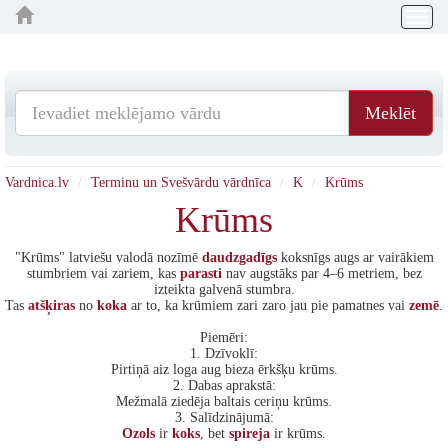
Togg
navig
Meklēt
Vardnica.lv
Terminu un Svešvārdu vārdnīca
K
Krūms
Krūms
"Krūms" latviešu valodā nozīmē
daudzgadīgs
koksnīgs augs ar vairākiem
stumbriem vai zariem, kas
parasti
nav augstāks par 4–6 metriem, bez
izteikta galvenā stumbra.
Tas
atšķiras
no
koka
ar to, ka krūmiem zari zaro jau pie pamatnes vai
zemē
.
Piemēri:
1. Dzīvoklī:
Pirtiņā aiz loga aug bieza ērkšķu krūms.
2. Dabas aprakstā:
Mežmalā ziedēja baltais ceriņu krūms.
3. Salīdzinājumā:
Ozols
ir
koks
, bet
spireja
ir krūms.