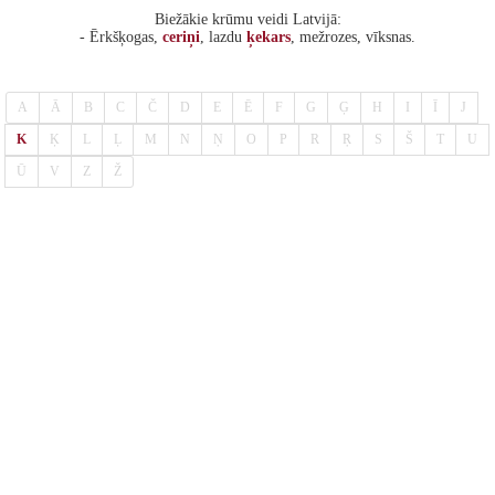
Biežākie krūmu veidi Latvijā:
- Ērkšķogas,
ceriņi
, lazdu
ķekars
, mežrozes, vīksnas.
A
Ā
B
C
Č
D
E
Ē
F
G
Ģ
H
I
Ī
J
K
Ķ
L
Ļ
M
N
Ņ
O
P
R
Ŗ
S
Š
T
U
Ū
V
Z
Ž