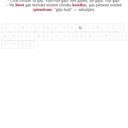
- Citas formas: tu gāji, viņš/viņa gāja, mēs gājām, jūs gājāt, viņi gāja.
- Var
lietot
gan burtiskā nozīmē (fiziska
kustība
), gan pārnestā nozīmē
(
piemēram
, "gāju bojā" — sabojājās).
A
Ā
B
C
Č
D
E
Ē
F
G
Ģ
H
I
Ī
J
K
Ķ
L
Ļ
M
N
Ņ
O
P
R
Ŗ
S
Š
T
U
Ū
V
Z
Ž