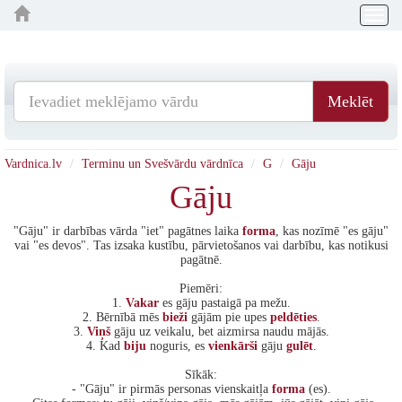
Togg
navig
Meklēt
Vardnica.lv
Terminu un Svešvārdu vārdnīca
G
Gāju
Gāju
"Gāju" ir darbības vārda "iet" pagātnes laika
forma
, kas nozīmē "es gāju"
vai "es devos". Tas izsaka kustību, pārvietošanos vai darbību, kas notikusi
pagātnē.
Piemēri:
1.
Vakar
es gāju pastaigā pa mežu.
2. Bērnībā mēs
bieži
gājām pie upes
peldēties
.
3.
Viņš
gāju uz veikalu, bet aizmirsa naudu mājās.
4. Kad
biju
noguris, es
vienkārši
gāju
gulēt
.
Sīkāk:
- "Gāju" ir pirmās personas vienskaitļa
forma
(es).