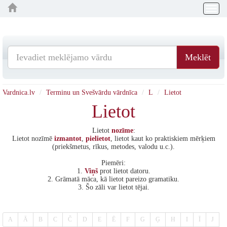
Togg
navig
Meklēt
Vardnica.lv
Terminu un Svešvārdu vārdnīca
L
Lietot
Lietot
Lietot
nozīme
:
Lietot nozīmē
izmantot
,
pielietot
, lietot kaut ko praktiskiem mērķiem
(priekšmetus, rīkus, metodes, valodu u.c.).
Piemēri:
1.
Viņš
prot lietot datoru.
2. Grāmatā māca, kā lietot pareizo gramatiku.
3. Šo zāli var lietot tējai.
A
Ā
B
C
Č
D
E
Ē
F
G
Ģ
H
I
Ī
J