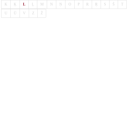
K
Ķ
L
Ļ
M
N
Ņ
O
P
R
Ŗ
S
Š
T
U
Ū
V
Z
Ž