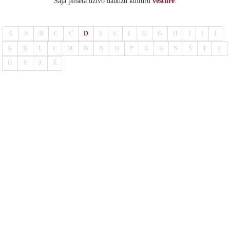
"Šajā pilsētā dzīvo daudzu kultūru
vēsture
."
A
Ā
B
C
Č
D
E
Ē
F
G
Ģ
H
I
Ī
J
K
Ķ
L
Ļ
M
N
Ņ
O
P
R
Ŗ
S
Š
T
U
Ū
V
Z
Ž