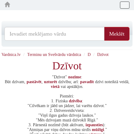
Togg
navig
Meklēt
Vardnica.lv
Terminu un Svešvārdu vārdnīca
D
Dzīvot
Dzīvot
"Dzīvot"
nozīme
:
Būt dzīvam,
pastāvēt
,
uzturēt
dzīvību; arī:
pavadīt
dzīvi noteiktā veidā,
vietā
vai apstākļos.
Piemēri:
1. Fiziska
dzīvība
:
"Cilvēkam ir jāēd un jādzer, lai varētu dzīvot."
2. Dzīvesveids/vieta:
"Viņš ilgus gadus dzīvoja laukos."
"Mēs dzīvojam mazā dzīvoklī Rīgā."
3. Pārnestā nozīmē (būt aktīvam,
izpausties
):
"Atmiņas par viņu dzīvos mūsu sirdīs
mūžīgi
."