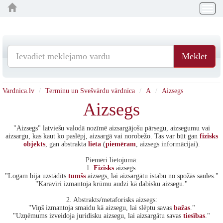
Togg
navig
Meklēt
Vardnica.lv
Terminu un Svešvārdu vārdnīca
A
Aizsegs
Aizsegs
"Aizsegs" latviešu valodā nozīmē aizsargājošu pārsegu, aizsegumu vai
aizsargu, kas kaut ko paslēpj, aizsargā vai norobežo. Tas var būt gan
fizisks
objekts
, gan abstrakta
lieta
(
piemēram
, aizsegs informācijai).
Piemēri lietojumā:
1.
Fizisks
aizsegs:
"Logam bija uzstādīts
tumšs
aizsegs, lai aizsargātu istabu no spožās saules."
"Karavīri izmantoja krūmu audzi kā dabisku aizsegu."
2. Abstrakts/metaforisks aizsegs:
"Viņš izmantoja smaidu kā aizsegu, lai slēptu savas
bažas
."
"Uzņēmums izveidoja juridisku aizsegu, lai aizsargātu savas
tiesības
."