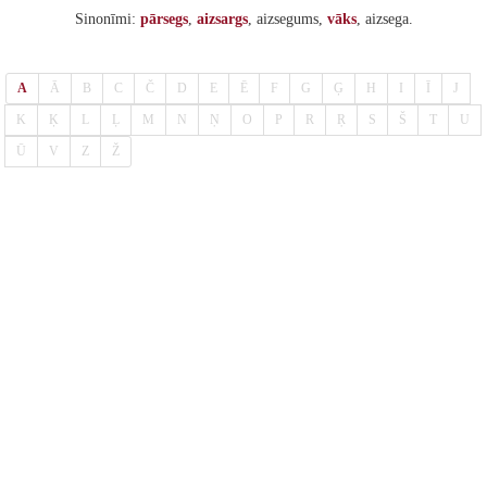
Sinonīmi:
pārsegs
,
aizsargs
, aizsegums,
vāks
, aizsega.
A
Ā
B
C
Č
D
E
Ē
F
G
Ģ
H
I
Ī
J
K
Ķ
L
Ļ
M
N
Ņ
O
P
R
Ŗ
S
Š
T
U
Ū
V
Z
Ž