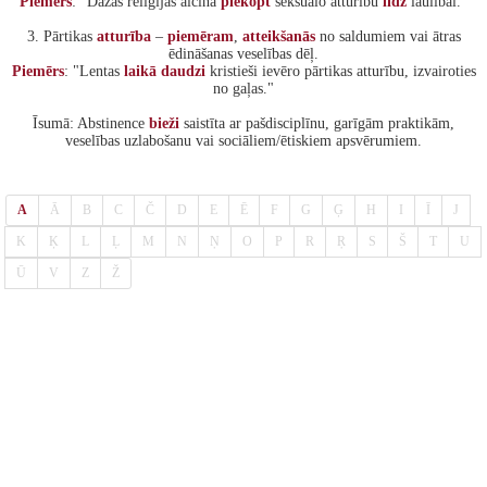
Piemērs
: "Dažas reliģijas aicina
piekopt
seksuālo atturību
līdz
laulībai."
3. Pārtikas
atturība
–
piemēram
,
atteikšanās
no saldumiem vai ātras
ēdināšanas veselības dēļ.
Piemērs
: "Lentas
laikā
daudzi
kristieši ievēro pārtikas atturību, izvairoties
no gaļas."
Īsumā: Abstinence
bieži
saistīta ar pašdisciplīnu, garīgām praktikām,
veselības uzlabošanu vai sociāliem/ētiskiem apsvērumiem.
A
Ā
B
C
Č
D
E
Ē
F
G
Ģ
H
I
Ī
J
K
Ķ
L
Ļ
M
N
Ņ
O
P
R
Ŗ
S
Š
T
U
Ū
V
Z
Ž