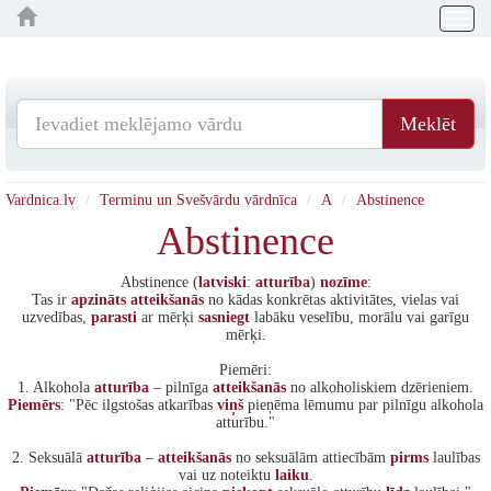
Togg
navig
Meklēt
Vardnica.lv
Terminu un Svešvārdu vārdnīca
A
Abstinence
Abstinence
Abstinence (
latviski
:
atturība
)
nozīme
:
Tas ir
apzināts
atteikšanās
no kādas konkrētas aktivitātes, vielas vai
uzvedības,
parasti
ar mērķi
sasniegt
labāku veselību, morālu vai garīgu
mērķi.
Piemēri:
1. Alkohola
atturība
– pilnīga
atteikšanās
no alkoholiskiem dzērieniem.
Piemērs
: "Pēc ilgstošas atkarības
viņš
pieņēma lēmumu par pilnīgu alkohola
atturību."
2. Seksuālā
atturība
–
atteikšanās
no seksuālām attiecībām
pirms
laulības
vai uz noteiktu
laiku
.