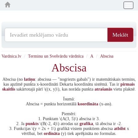
Togg
navig
Meklēt
Vardnica.lv
Terminu un Svešvārdu vārdnīca
A
Abscisa
Abscisa
Abscisa (no
latīņu
: abscissa — "nogriezts gabals") ir matemātiskais termins,
kas apzīmē punkta x-koordināti Dekarta koordinātu sistēmā. Tas ir
pirmais
skaitlis
sakārtotajā pārī \((x, y)\), kas norāda punkta
atrašanās
vietu plaknē.
Īsumā:
Abscisa = punkta horizontālā
koordināta
(x-ass).
Piemēri:
1. Punktam \(A(3, 5)\) abscisa ir 3.
2. Ja
punkts
\(B(-2, 4)\) atrodas uz
grafika
, tā abscisa ir -2.
3. Funkcijas \(y = 2x + 1\) grafikā visiem punktiem abscisa
atbilst
x
vērtībai, bet
ordināta
(y) tiek aprēķināta no formulas.