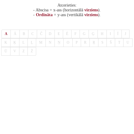
Atcerieties:
- Abscisa = x-ass (horizontālā
virziens
).
-
Ordināta
= y-ass (vertikālā
virziens
).
A
Ā
B
C
Č
D
E
Ē
F
G
Ģ
H
I
Ī
J
K
Ķ
L
Ļ
M
N
Ņ
O
P
R
Ŗ
S
Š
T
U
Ū
V
Z
Ž