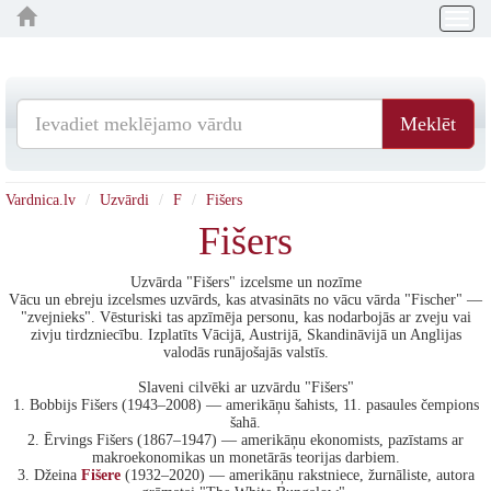
Togg
navig
Meklēt
Vardnica.lv
Uzvārdi
F
Fišers
Fišers
Uzvārda "Fišers" izcelsme un nozīme
Vācu un ebreju izcelsmes uzvārds, kas atvasināts no vācu vārda "Fischer" —
"zvejnieks". Vēsturiski tas apzīmēja personu, kas nodarbojās ar zveju vai
zivju tirdzniecību. Izplatīts Vācijā, Austrijā, Skandināvijā un Anglijas
valodās runājošajās valstīs.
Slaveni cilvēki ar uzvārdu "Fišers"
1. Bobbijs Fišers (1943–2008) — amerikāņu šahists, 11. pasaules čempions
šahā.
2. Ērvings Fišers (1867–1947) — amerikāņu ekonomists, pazīstams ar
makroekonomikas un monetārās teorijas darbiem.
3. Džeina
Fišere
(1932–2020) — amerikāņu rakstniece, žurnāliste, autora