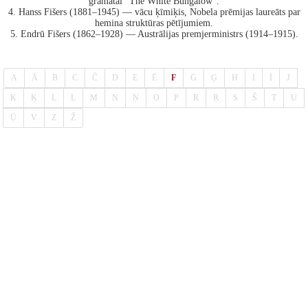
grāmatai "The White Bungalow".
4. Hanss Fišers (1881–1945) — vācu ķīmiķis, Nobela prēmijas laureāts par
hemina struktūras pētījumiem.
5. Endrū Fišers (1862–1928) — Austrālijas premjerministrs (1914–1915).
A
Ā
B
C
Č
D
E
Ē
F
G
Ģ
H
I
Ī
J
K
Ķ
L
Ļ
M
N
Ņ
O
P
R
Ŗ
S
Š
T
U
Ū
V
Z
Ž