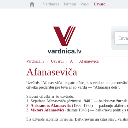
Vārdnīcas
Termiņi
Vārdi
Uzvārdi
Vardnica.lv
Uzvārdi
A
Afanaseviča
Afanaseviča
Uzvārds "Afanaseviča" ir patronīms, kas veidots no personvārd
cilvēka piederību pie tēva ar šo vārdu — "Afanasija dēls".
Slaveni cilvēki ar šo uzvārdu:
1. Svjatlana Afanaseviča (dzimusi 1948.) — baltkrievu žurnālis
2.
Aleksandrs
Afanasevičs
(1906–1975) — padomju aktieris u
3.
Viktors
Afanasevičs
(dzimis 1948.) — baltkrievu politiķis 
Šis uzvārds izplatīts Krievijā, Baltkrievijā un citās slāvu valst