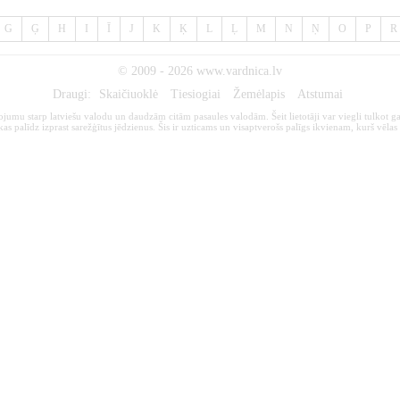
G
Ģ
H
I
Ī
J
K
Ķ
L
Ļ
M
N
Ņ
O
P
R
© 2009 - 2026
www.vardnica.lv
Draugi:
Skaičiuoklė
Tiesiogiai
Žemėlapis
Atstumai
kojumu starp latviešu valodu un daudzām citām pasaules valodām. Šeit lietotāji var viegli tulkot ga
s palīdz izprast sarežģītus jēdzienus. Šis ir uzticams un visaptverošs palīgs ikvienam, kurš vēlas 