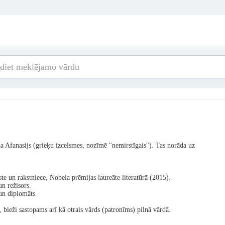
a Afanasijs (grieķu izcelsmes, nozīmē "nemirstīgais"). Tas norāda uz
te un rakstniece, Nobela prēmijas laureāte literatūrā (2015).
n režisors.
un diplomāts.
īs, bieži sastopams arī kā otrais vārds (patronīms) pilnā vārdā.