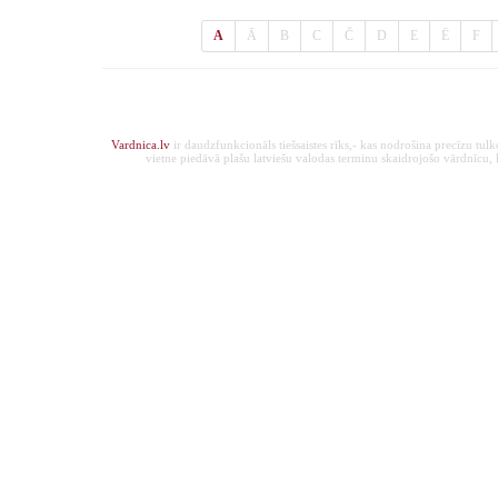
A
Ā
B
C
Č
D
E
Ē
F
Vardnica.lv
ir daudzfunkcionāls tiešsaistes rīks,- kas nodrošina precīzu tul
vietne piedāvā plašu latviešu valodas terminu skaidrojošo vārdnīcu, ka