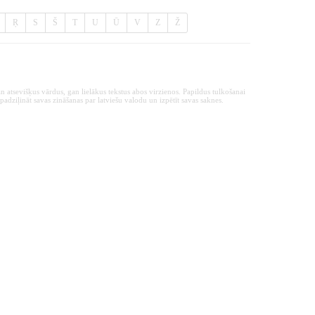
Ŗ
S
Š
T
U
Ū
V
Z
Ž
n atsevišķus vārdus, gan lielākus tekstus abos virzienos. Papildus tulkošanai
padziļināt savas zināšanas par latviešu valodu un izpētīt savas saknes.