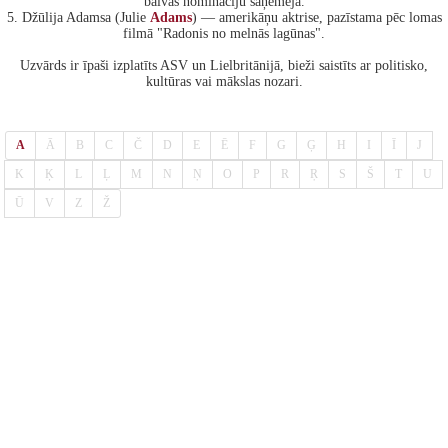
balvas nomināciju saņēmēja.
5. Džūlija Adamsa (Julie
Adams
) — amerikāņu aktrise, pazīstama pēc lomas
filmā "Radonis no melnās lagūnas".
Uzvārds ir īpaši izplatīts ASV un Lielbritānijā, bieži saistīts ar politisko,
kultūras vai mākslas nozari.
A
Ā
B
C
Č
D
E
Ē
F
G
Ģ
H
I
Ī
J
K
Ķ
L
Ļ
M
N
Ņ
O
P
R
Ŗ
S
Š
T
U
Ū
V
Z
Ž