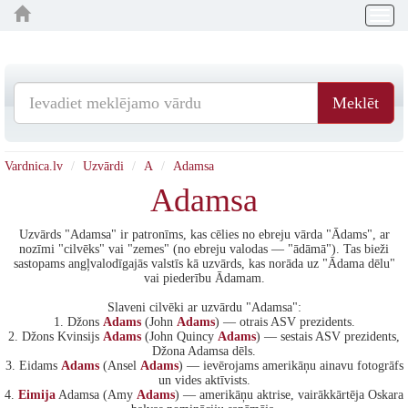
Togg
navig
Meklēt
Vardnica.lv
Uzvārdi
A
Adamsa
Adamsa
Uzvārds "Adamsa" ir patronīms, kas cēlies no ebreju vārda "Ādams", ar
nozīmi "cilvēks" vai "zemes" (no ebreju valodas — "ādāmā"). Tas bieži
sastopams angļvalodīgajās valstīs kā uzvārds, kas norāda uz "Ādama dēlu"
vai piederību Ādamam.
Slaveni cilvēki ar uzvārdu "Adamsa":
1. Džons
Adams
(John
Adams
) — otrais ASV prezidents.
2. Džons Kvinsijs
Adams
(John Quincy
Adams
) — sestais ASV prezidents,
Džona Adamsa dēls.
3. Eidams
Adams
(Ansel
Adams
) — ievērojams amerikāņu ainavu fotogrāfs
un vides aktīvists.
4.
Eimija
Adamsa (Amy
Adams
) — amerikāņu aktrise, vairākkārtēja Oskara