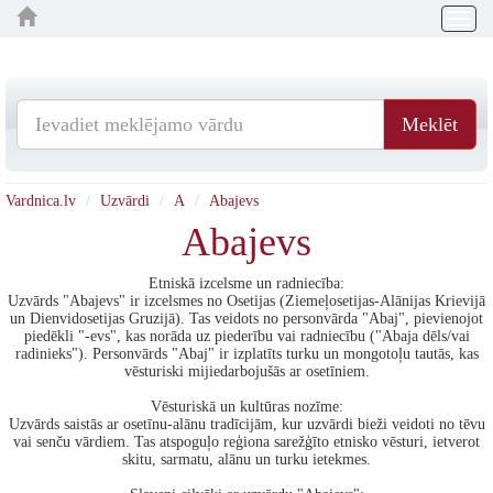
Togg
navig
Meklēt
Vardnica.lv
Uzvārdi
A
Abajevs
Abajevs
Etniskā izcelsme un radniecība:
Uzvārds "Abajevs" ir izcelsmes no Osetijas (Ziemeļosetijas-Alānijas Krievijā
un Dienvidosetijas Gruzijā). Tas veidots no personvārda "Abaj", pievienojot
piedēkli "-evs", kas norāda uz piederību vai radniecību ("Abaja dēls/vai
radinieks"). Personvārds "Abaj" ir izplatīts turku un mongotoļu tautās, kas
vēsturiski mijiedarbojušās ar osetīniem.
Vēsturiskā un kultūras nozīme:
Uzvārds saistās ar osetīnu-alānu tradīcijām, kur uzvārdi bieži veidoti no tēvu
vai senču vārdiem. Tas atspoguļo reģiona sarežģīto etnisko vēsturi, ietverot
skitu, sarmatu, alānu un turku ietekmes.