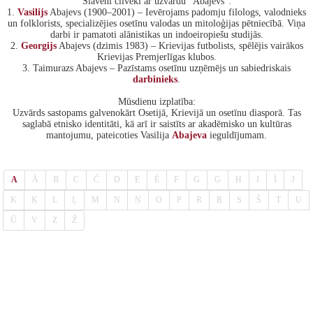
Slaveni cilvēki ar uzvārdu "Abajevs":
1.
Vasilijs
Abajevs (1900–2001) – Ievērojams padomju filologs, valodnieks
un folklorists, specializējies osetīnu valodas un mitoloģijas pētniecībā. Viņa
darbi ir pamatoti alānistikas un indoeiropiešu studijās.
2.
Georgijs
Abajevs (dzimis 1983) – Krievijas futbolists, spēlējis vairākos
Krievijas Premjerlīgas klubos.
3. Taimurazs Abajevs – Pazīstams osetīnu uzņēmējs un sabiedriskais
darbinieks
.
Mūsdienu izplatība:
Uzvārds sastopams galvenokārt Osetijā, Krievijā un osetīnu diasporā. Tas
saglabā etnisko identitāti, kā arī ir saistīts ar akadēmisko un kultūras
mantojumu, pateicoties Vasilija
Abajeva
ieguldījumam.
A
Ā
B
C
Č
D
E
Ē
F
G
Ģ
H
I
Ī
J
K
Ķ
L
Ļ
M
N
Ņ
O
P
R
Ŗ
S
Š
T
U
Ū
V
Z
Ž