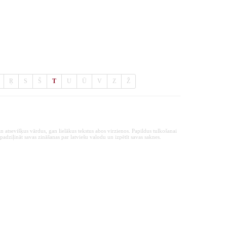
Ŗ
S
Š
T
U
Ū
V
Z
Ž
n atsevišķus vārdus, gan lielākus tekstus abos virzienos. Papildus tulkošanai
padziļināt savas zināšanas par latviešu valodu un izpētīt savas saknes.