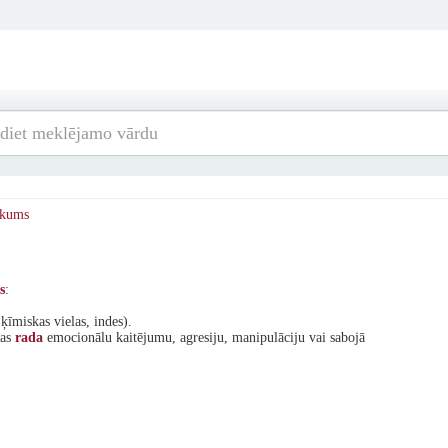
skums
s
:
 ķīmiskas vielas, indes).
kas
rada
emocionālu kaitējumu, agresiju, manipulāciju vai sabojā