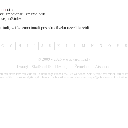
iens
otru.
vai emocionāli izmanto otru.
nas, mēstules.
u indi, vai kā emocionāli postošu cilvēku uzvedību/vidi.
G
Ģ
H
I
Ī
J
K
Ķ
L
Ļ
M
N
Ņ
O
P
R
© 2009 - 2026
www.vardnica.lv
Draugi:
Skaičiuoklė
Tiesiogiai
Žemėlapis
Atstumai
kojumu starp latviešu valodu un daudzām citām pasaules valodām. Šeit lietotāji var viegli tulkot ga
s palīdz izprast sarežģītus jēdzienus. Šis ir uzticams un visaptverošs palīgs ikvienam, kurš vēlas 