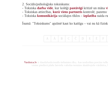
2. Sociāls/psiholoģisks toksiskums:
- Toksiska
darba
vide
, kur kolēģi
pastāvīgi
kritizē un māna
v
- Toksiskas attiecības,
kurā
viens
partneris
kontrolē, pazemo 
- Toksiska
komunikācija
sociālajos tīklos –
izplatība
naida ru
Īsumā: "Toksiskums" apzīmē kaut ko kaitīgu – vai nu kā fizisk
A
Ā
B
C
Č
D
E
Ē
F
Vardnica.lv
ir daudzfunkcionāls tiešsaistes rīks,- kas nodrošina precīzu tul
vietne piedāvā plašu latviešu valodas terminu skaidrojošo vārdnīcu, ka