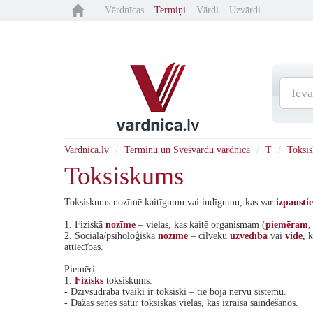
Vārdnīcas
Termiņi
Vārdi
Uzvārdi
Vardnica.lv
Terminu un Svešvārdu vārdnīca
T
Toksi
Toksiskums
Toksiskums nozīmē kaitīgumu vai indīgumu, kas var
izpaustie
1. Fiziskā
nozīme
– vielas, kas kaitē organismam (
piemēram
,
2. Sociālā/psiholoģiskā
nozīme
– cilvēku
uzvedība
vai
vide
, 
attiecības.
Piemēri:
1.
Fizisks
toksiskums:
- Dzīvsudraba tvaiki ir toksiski – tie bojā nervu sistēmu.
- Dažas sēnes satur toksiskas vielas, kas izraisa saindēšanos.