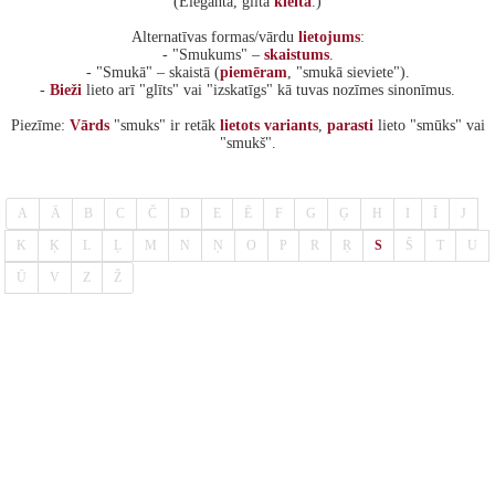
(Eleganta, glīta
kleita
.)
Alternatīvas formas/vārdu
lietojums
:
- "Smukums" –
skaistums
.
- "Smukā" – skaistā (
piemēram
, "smukā sieviete").
-
Bieži
lieto arī "glīts" vai "izskatīgs" kā tuvas nozīmes sinonīmus.
Piezīme:
Vārds
"smuks" ir retāk
lietots
variants
,
parasti
lieto "smūks" vai
"smukš".
A
Ā
B
C
Č
D
E
Ē
F
G
Ģ
H
I
Ī
J
K
Ķ
L
Ļ
M
N
Ņ
O
P
R
Ŗ
S
Š
T
U
Ū
V
Z
Ž