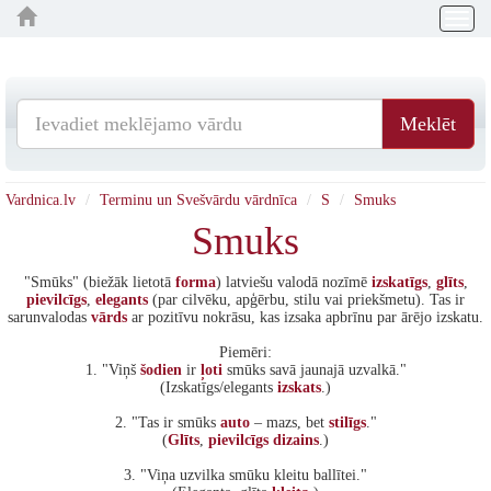
Togg
navig
Meklēt
Vardnica.lv
Terminu un Svešvārdu vārdnīca
S
Smuks
Smuks
"Smūks" (biežāk lietotā
forma
) latviešu valodā nozīmē
izskatīgs
,
glīts
,
pievilcīgs
,
elegants
(par cilvēku, apģērbu, stilu vai priekšmetu). Tas ir
sarunvalodas
vārds
ar pozitīvu nokrāsu, kas izsaka apbrīnu par ārējo izskatu.
Piemēri:
1. "Viņš
šodien
ir
ļoti
smūks savā jaunajā uzvalkā."
(Izskatīgs/elegants
izskats
.)
2. "Tas ir smūks
auto
– mazs, bet
stilīgs
."
(
Glīts
,
pievilcīgs
dizains
.)
3. "Viņa uzvilka smūku kleitu ballītei."