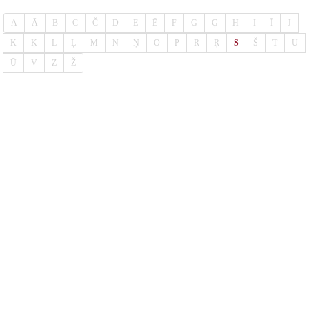
A
Ā
B
C
Č
D
E
Ē
F
G
Ģ
H
I
Ī
J
K
Ķ
L
Ļ
M
N
Ņ
O
P
R
Ŗ
S
Š
T
U
Ū
V
Z
Ž