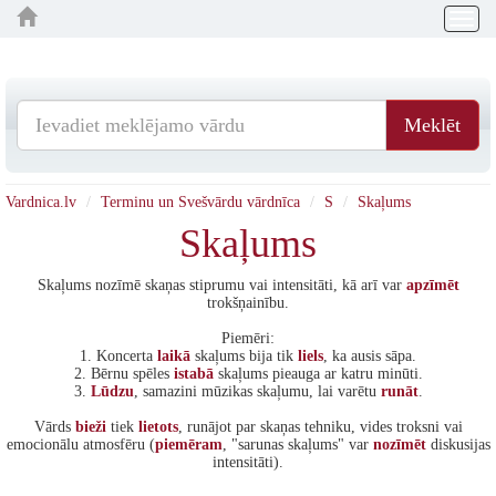
Togg
navig
Meklēt
Vardnica.lv
Terminu un Svešvārdu vārdnīca
S
Skaļums
Skaļums
Skaļums nozīmē skaņas stiprumu vai intensitāti, kā arī var
apzīmēt
trokšņainību.
Piemēri:
1. Koncerta
laikā
skaļums bija tik
liels
, ka ausis sāpa.
2. Bērnu spēles
istabā
skaļums pieauga ar katru minūti.
3.
Lūdzu
, samazini mūzikas skaļumu, lai varētu
runāt
.
Vārds
bieži
tiek
lietots
, runājot par skaņas tehniku, vides troksni vai
emocionālu atmosfēru (
piemēram
, "sarunas skaļums" var
nozīmēt
diskusijas
intensitāti).