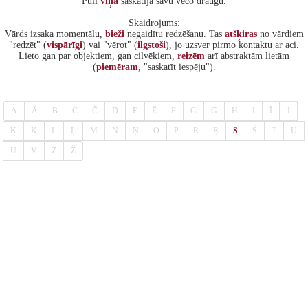
"Pūlī
viņa
saskatīja savu veco draugu."
Skaidrojums:
Vārds izsaka momentālu,
bieži
negaidītu redzēšanu. Tas
atšķiras
no vārdiem
"redzēt" (
vispārīgi
) vai "vērot" (
ilgstoši
), jo uzsver pirmo kontaktu ar aci.
Lieto gan par objektiem, gan cilvēkiem,
reizēm
arī abstraktām lietām
(
piemēram
, "saskatīt iespēju").
A
Ā
B
C
Č
D
E
Ē
F
G
Ģ
H
I
Ī
J
K
Ķ
L
Ļ
M
N
Ņ
O
P
R
Ŗ
S
Š
T
U
Ū
V
Z
Ž