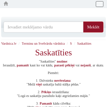
Togg
navig
Meklēt
Vardnica.lv
Terminu un Svešvārdu vārdnīca
S
Saskatīties
Saskatīties
"Saskatīties"
nozīme
:
Ieraudzīt,
pamanīt
kaut ko vai kādu,
parasti
pēkšņi
vai
nejauši
, ar skatu.
Piemēri:
1. Dzīvnieku
novērošana
:
"Mežā
viņš
saskatīja baltā stālķa pēdas."
2.
Pēkšņs
ieraudzīšana:
"Logā es saskatīju pazudušo kaķi atgriežamies mājās."
3.
Pamanīt
kādu cilvēku: