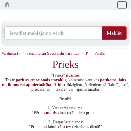
Togg
navig
Meklēt
Vardnica.lv
Terminu un Svešvārdu vārdnīca
P
Prieks
Prieks
"Prieks"
nozīme
:
Tas ir
pozitīvs
emocionāls
stāvoklis
, ko izraisa kaut kas
patīkams
,
labs
notikums
vai
apmierinātība
.
Atbilst
līdzīgiem jēdzieniem kā "laimīgums",
"priecāšanās", "iekāre" vai "apmierinātība".
Piemēri:
1. Vienkāršā teikumā:
"Bērna
smaids
viņai radīja lielu prieku."
2. Dzejas/izteicienos:
"Prieku un laimi
vēlu
tev dzimšanas dienā!"