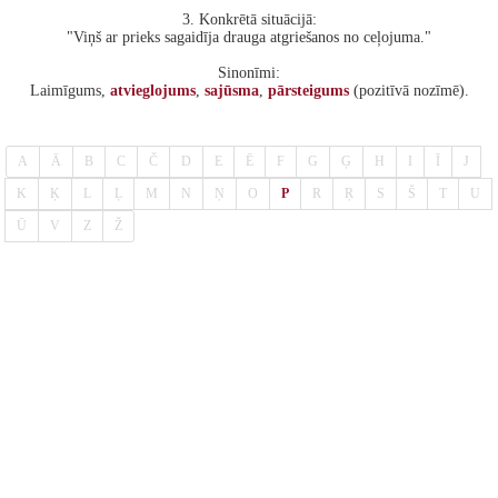
3. Konkrētā situācijā:
"Viņš ar prieks sagaidīja drauga atgriešanos no ceļojuma."
Sinonīmi:
Laimīgums,
atvieglojums
,
sajūsma
,
pārsteigums
(pozitīvā nozīmē).
A
Ā
B
C
Č
D
E
Ē
F
G
Ģ
H
I
Ī
J
K
Ķ
L
Ļ
M
N
Ņ
O
P
R
Ŗ
S
Š
T
U
Ū
V
Z
Ž