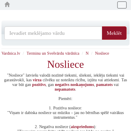
Togg
navig
Meklēt
Vardnica.lv
Terminu un Svešvārdu vārdnīca
N
Nosliece
Nosliece
"Nosliece" latviešu valodā nozīmē tieksmi, slieksni, iekšēju tieksmi vai
garastāvokli, kas
virza
cilvēku uz noteiktu rīcību, izjūtu vai attieksmi. Tas
var būt gan
pozitīvs
, gan
negatīvs
noskaņojums
,
pamatots
vai
nepamatots
.
Piemēri:
1. Pozitīva nosliece:
"Viņam ir dabiska nosliece uz mūziku – jau no bērnības spēlē vairākus
instrumentus."
2. Negatīva nosliece (
aizspriedums
):