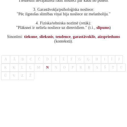
"Tiesnesim nevajadzētu rādīt noslieci par kādu no pusēm."
3. Garastāvokļa/psiholoģiska nosliece:
"Pēc ilgstošas slimības viņai bija nosliece uz melanholiju."
4. Fiziska/tehniska nozīmē (retāk):
"Plāksnei ir neliela nosliece uz dienvidiem." (t.i.,
slīpums
)
Sinonīmi:
tieksme
,
slieksnis
,
tendence
,
garastāvoklis
,
aizspriedums
(kontekstā).
A
Ā
B
C
Č
D
E
Ē
F
G
Ģ
H
I
Ī
J
K
Ķ
L
Ļ
M
N
Ņ
O
P
R
Ŗ
S
Š
T
U
Ū
V
Z
Ž