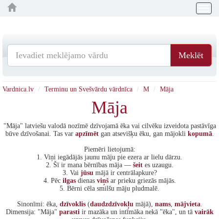
Togg
navig
Meklēt
Vardnica.lv
Terminu un Svešvārdu vārdnīca
M
Māja
Māja
"Māja" latviešu valodā nozīmē dzīvojamā ēka vai cilvēku izveidota pastāvīga
būve dzīvošanai. Tas var
apzīmēt
gan atsevišķu ēku, gan mājokli
kopumā
.
Piemēri lietojumā:
1. Viņi iegādājās jaunu māju pie ezera ar lielu dārzu.
2. Šī ir mana bērnības māja —
šeit
es uzaugu.
3. Vai
jūsu
mājā ir centrālapkure?
4. Pēc
ilgas
dienas
viņš
ar prieku griezās mājās.
5. Bērni cēla smilšu māju pludmalē.
Sinonīmi: ēka,
dzīvoklis
(
daudzdzīvokļu
mājā),
nams
,
mājvieta
.
Dimensija: "Māja"
parasti
ir mazāka un intīmāka nekā "ēka", un tā
vairāk