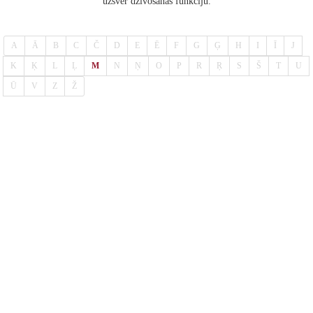
uzsver dzīvošanas funkciju.
A
Ā
B
C
Č
D
E
Ē
F
G
Ģ
H
I
Ī
J
K
Ķ
L
Ļ
M
N
Ņ
O
P
R
Ŗ
S
Š
T
U
Ū
V
Z
Ž