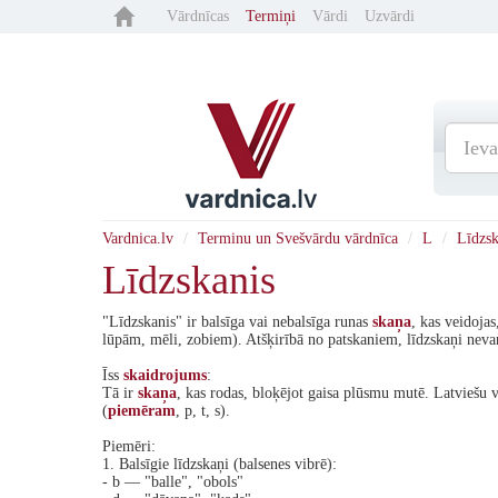
Vārdnīcas
Termiņi
Vārdi
Uzvārdi
Vardnica.lv
Terminu un Svešvārdu vārdnīca
L
Līdzsk
Līdzskanis
"Līdzskanis" ir balsīga vai nebalsīga runas
skaņa
, kas veidoja
lūpām, mēli, zobiem). Atšķirībā no patskaniem, līdzskaņi nev
Īss
skaidrojums
:
Tā ir
skaņa
, kas rodas, bloķējot gaisa plūsmu mutē. Latviešu v
(
piemēram
, p, t, s).
Piemēri:
1. Balsīgie līdzskaņi (balsenes vibrē):
- b — "balle", "obols"