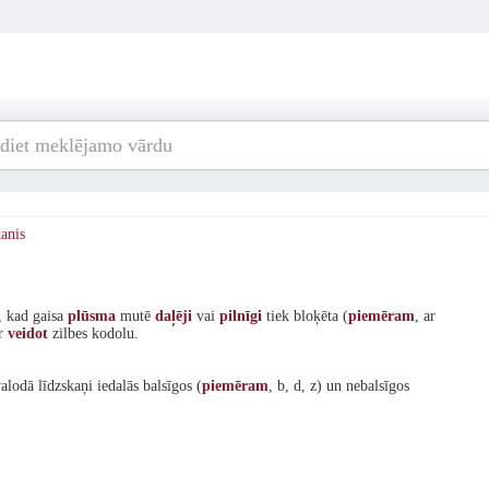
anis
s, kad gaisa
plūsma
mutē
daļēji
vai
pilnīgi
tiek bloķēta (
piemēram
, ar
ar
veidot
zilbes kodolu.
alodā līdzskaņi iedalās balsīgos (
piemēram
, b, d, z) un nebalsīgos