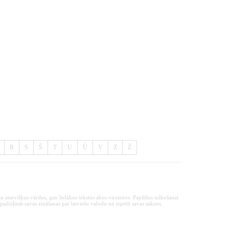
Ŗ
S
Š
T
U
Ū
V
Z
Ž
n atsevišķus vārdus, gan lielākus tekstus abos virzienos. Papildus tulkošanai
padziļināt savas zināšanas par latviešu valodu un izpētīt savas saknes.