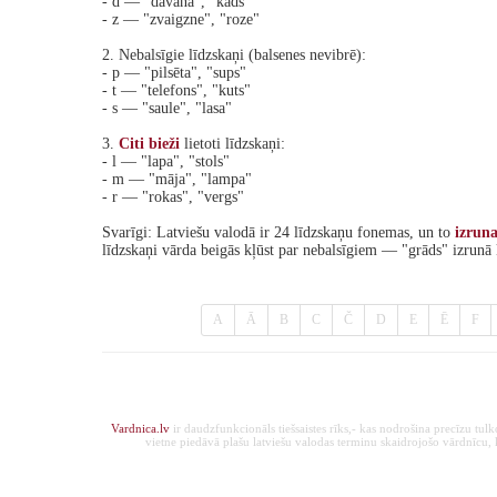
- d — "dāvana", "kads"
- z — "zvaigzne", "roze"
2. Nebalsīgie līdzskaņi (balsenes nevibrē):
- p — "pilsēta", "sups"
- t — "telefons", "kuts"
- s — "saule", "lasa"
3.
Citi
bieži
lietoti līdzskaņi:
- l — "lapa", "stols"
- m — "māja", "lampa"
- r — "rokas", "vergs"
Svarīgi: Latviešu valodā ir 24 līdzskaņu fonemas, un to
izrun
līdzskaņi vārda beigās kļūst par nebalsīgiem — "grāds" izrunā 
A
Ā
B
C
Č
D
E
Ē
F
Vardnica.lv
ir daudzfunkcionāls tiešsaistes rīks,- kas nodrošina precīzu tul
vietne piedāvā plašu latviešu valodas terminu skaidrojošo vārdnīcu, ka