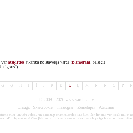
a
var
atšķirties
atkarībā no stāvokļa vārdā (
piemēram
, balsīgie
kā "grāts").
G
Ģ
H
I
Ī
J
K
Ķ
L
Ļ
M
N
Ņ
O
P
R
© 2009 - 2026
www.vardnica.lv
Draugi:
Skaičiuoklė
Tiesiogiai
Žemėlapis
Atstumai
kojumu starp latviešu valodu un daudzām citām pasaules valodām. Šeit lietotāji var viegli tulkot ga
s palīdz izprast sarežģītus jēdzienus. Šis ir uzticams un visaptverošs palīgs ikvienam, kurš vēlas 