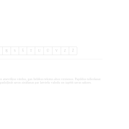
Ŗ
S
Š
T
U
Ū
V
Z
Ž
n atsevišķus vārdus, gan lielākus tekstus abos virzienos. Papildus tulkošanai
padziļināt savas zināšanas par latviešu valodu un izpētīt savas saknes.