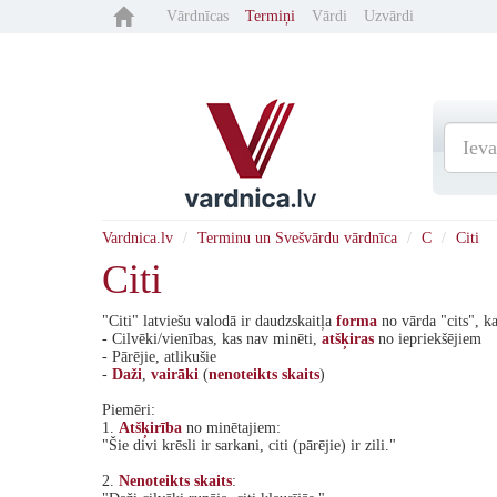
Vārdnīcas
Termiņi
Vārdi
Uzvārdi
Vardnica.lv
Terminu un Svešvārdu vārdnīca
C
Citi
Citi
"Citi" latviešu valodā ir daudzskaitļa
forma
no vārda "cits", k
- Cilvēki/vienības, kas nav minēti,
atšķiras
no iepriekšējiem
- Pārējie, atlikušie
-
Daži
,
vairāki
(
nenoteikts
skaits
)
Piemēri:
1.
Atšķirība
no minētajiem:
"Šie divi krēsli ir sarkani, citi (pārējie) ir zili."
2.
Nenoteikts
skaits
: