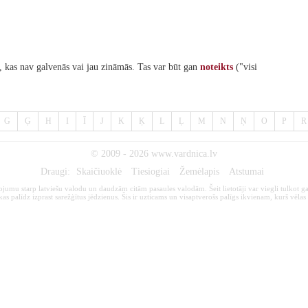
, kas nav galvenās vai jau zināmās. Tas var būt gan
noteikts
("visi
G
Ģ
H
I
Ī
J
K
Ķ
L
Ļ
M
N
Ņ
O
P
R
© 2009 - 2026
www.vardnica.lv
Draugi:
Skaičiuoklė
Tiesiogiai
Žemėlapis
Atstumai
kojumu starp latviešu valodu un daudzām citām pasaules valodām. Šeit lietotāji var viegli tulkot ga
s palīdz izprast sarežģītus jēdzienus. Šis ir uzticams un visaptverošs palīgs ikvienam, kurš vēlas 