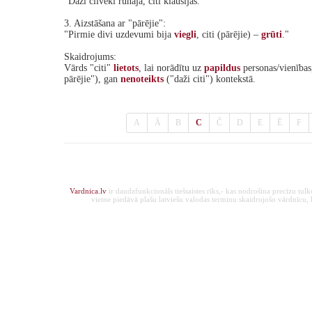
"Daži cilvēki runāja, citi klausījās."
3. Aizstāšana ar "pārējie":
"Pirmie divi uzdevumi bija
viegli
, citi (pārējie) –
grūti
."
Skaidrojums:
Vārds "citi"
lietots
, lai norādītu uz
papildus
personas/vienības
pārējie"), gan
nenoteikts
("daži citi") kontekstā.
A
Ā
B
C
Č
D
E
Ē
F
Vardnica.lv
ir daudzfunkcionāls tiešsaistes rīks,- kas nodrošina precīzu tul
vietne piedāvā plašu latviešu valodas terminu skaidrojošo vārdnīcu, ka