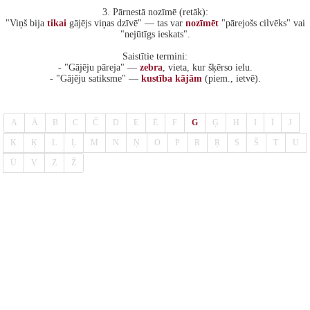
3. Pārnestā nozīmē (retāk):
"Viņš bija
tikai
gājējs viņas dzīvē" — tas var
nozīmēt
"pārejošs cilvēks" vai
"nejūtīgs ieskats".
Saistītie termini:
- "Gājēju pāreja" —
zebra
, vieta, kur šķērso ielu.
- "Gājēju satiksme" —
kustība
kājām
(piem., ietvē).
A
Ā
B
C
Č
D
E
Ē
F
G
Ģ
H
I
Ī
J
K
Ķ
L
Ļ
M
N
Ņ
O
P
R
Ŗ
S
Š
T
U
Ū
V
Z
Ž