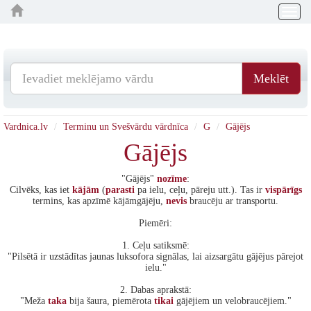
Togg
navig
Meklēt
Vardnica.lv
Terminu un Svešvārdu vārdnīca
G
Gājējs
Gājējs
"Gājējs"
nozīme
:
Cilvēks, kas iet
kājām
(
parasti
pa ielu, ceļu, pāreju utt.). Tas ir
vispārīgs
termins, kas apzīmē kājāmgājēju,
nevis
braucēju ar transportu.
Piemēri:
1. Ceļu satiksmē:
"Pilsētā ir uzstādītas jaunas luksofora signālas, lai aizsargātu gājējus pārejot
ielu."
2. Dabas aprakstā:
"Meža
taka
bija šaura, piemērota
tikai
gājējiem un velobraucējiem."