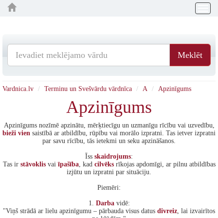
Togg
navig
Meklēt
Vardnica.lv
Terminu un Svešvārdu vārdnīca
A
Apzinīgums
Apzinīgums
Apzinīgums nozīmē apzinātu, mērķtiecīgu un uzmanīgu rīcību vai uzvedību,
bieži
vien
saistībā ar atbildību, rūpību vai morālo izpratni. Tas ietver izpratni
par savu rīcību, tās ietekmi un seku apzināšanos.
Īss
skaidrojums
:
Tas ir
stāvoklis
vai
īpašība
, kad
cilvēks
rīkojas apdomīgi, ar pilnu atbildības
izjūtu un izpratni par situāciju.
Piemēri:
1.
Darba
vidē:
"Viņš strādā ar lielu apzinīgumu – pārbauda visus datus
divreiz
, lai izvairītos