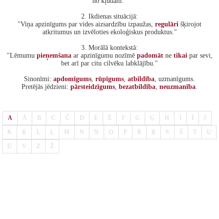
no kļūdām."
2. Ikdienas situācijā:
"Viņa apzinīgums par vides aizsardzību izpaužas,
regulāri
šķirojot
atkritumus un izvēloties ekoloģiskus produktus."
3. Morālā kontekstā:
"Lēmumu
pieņemšana
ar apzinīgumu nozīmē
padomāt
ne
tikai
par sevi,
bet arī par citu cilvēku labklājību."
Sinonīmi:
apdomīgums
,
rūpīgums
,
atbildība
, uzmanīgums.
Pretējās jēdzieni:
pārsteidzīgums
,
bezatbildība
,
neuzmanība
.
A
Ā
B
C
Č
D
E
Ē
F
G
Ģ
H
I
Ī
J
K
Ķ
L
Ļ
M
N
Ņ
O
P
R
Ŗ
S
Š
T
U
Ū
V
Z
Ž