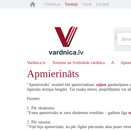
Vārdnīcas
Termiņi
Vārdi
Uzvārdi
Vardnica.lv
Terminu un Svešvārdu vārdnīca
A
Apmie
Apmierināts
"Apmierināts" nozīmē būt apmierinātam,
sajust
gandarījumu v
ilgstošas neziņas beigām. Tas izsaka mieru, piepildījumu vai 
Piemēri:
1. Pēc eksāmena:
"Esmu apmierināts ar savu eksāmena rezultātu – gadiem ilga
m
2. Pēc sarunas:
"Viņš bija apmierināts, ka pēc ilgām pārrunām abas puses vien