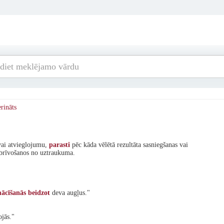
rināts
ai atvieglojumu,
parasti
pēc kāda vēlētā rezultāta sasniegšanas vai
atbrīvošanos no uztraukuma.
ācīšanās
beidzot
deva augļus."
ojās."