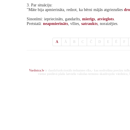
3. Par situāciju:
"Māte bija apmierināta, redzot, ka bērni mājās atgriezušies
dro
Sinonīmi: iepriecināts, gandarīts,
mierīgs
,
atvieglots
.
Pretstatā:
neapmierināts
, vīlies,
satraukts
, noraizējies.
A
Ā
B
C
Č
D
E
Ē
F
Vardnica.lv
ir daudzfunkcionāls tiešsaistes rīks,- kas nodrošina precīzu tul
vietne piedāvā plašu latviešu valodas terminu skaidrojošo vārdnīcu, ka