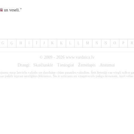
ši
un veseli."
G
Ģ
H
I
Ī
J
K
Ķ
L
Ļ
M
N
Ņ
O
P
R
© 2009 - 2026
www.vardnica.lv
Draugi:
Skaičiuoklė
Tiesiogiai
Žemėlapis
Atstumai
kojumu starp latviešu valodu un daudzām citām pasaules valodām. Šeit lietotāji var viegli tulkot ga
s palīdz izprast sarežģītus jēdzienus. Šis ir uzticams un visaptverošs palīgs ikvienam, kurš vēlas 