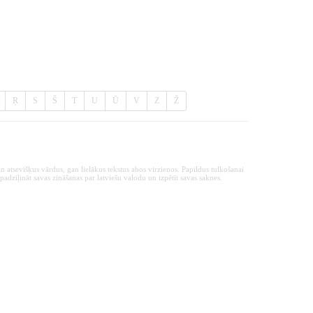
Ŗ
S
Š
T
U
Ū
V
Z
Ž
n atsevišķus vārdus, gan lielākus tekstus abos virzienos. Papildus tulkošanai
padziļināt savas zināšanas par latviešu valodu un izpētīt savas saknes.