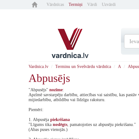
Vārdnīcas
Termiņi
Vārdi
Uzvārdi
Vardnica.lv
Terminu un Svešvārdu vārdnīca
A
Abpus
Abpusējs
"Abpusējs"
nozīme
:
Apzīmē savstarpēju darbību, attiecības vai saistību, kas pastā
mijiedarbību, atbildību vai līdzīgu raksturu.
Piemēri:
1. Abpusēja
piekrišana
"Līgums tika
noslēgts
, pamatojoties uz abpusēju piekrišanu."
(Abas puses vienojās.)