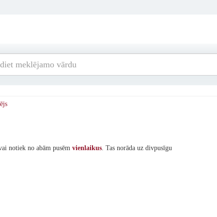
ējs
v vai notiek no abām pusēm
vienlaikus
. Tas norāda uz divpusīgu