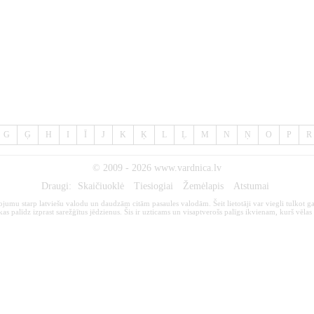
G
Ģ
H
I
Ī
J
K
Ķ
L
Ļ
M
N
Ņ
O
P
R
© 2009 - 2026
www.vardnica.lv
Draugi:
Skaičiuoklė
Tiesiogiai
Žemėlapis
Atstumai
kojumu starp latviešu valodu un daudzām citām pasaules valodām. Šeit lietotāji var viegli tulkot ga
s palīdz izprast sarežģītus jēdzienus. Šis ir uzticams un visaptverošs palīgs ikvienam, kurš vēlas 