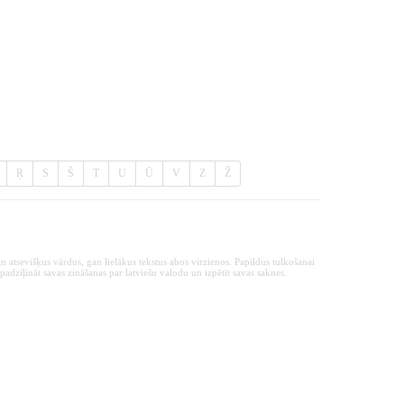
Ŗ
S
Š
T
U
Ū
V
Z
Ž
n atsevišķus vārdus, gan lielākus tekstus abos virzienos. Papildus tulkošanai
padziļināt savas zināšanas par latviešu valodu un izpētīt savas saknes.