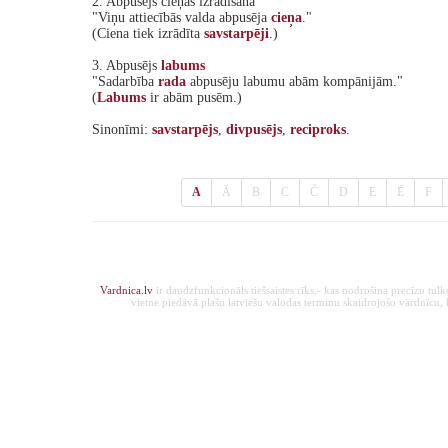
2. Abpusējs cieņas izrādīšana
"Viņu attiecībās valda abpusēja
cieņa
."
(Ciena tiek izrādīta
savstarpēji
.)
3. Abpusējs
labums
"Sadarbība
rada
abpusēju labumu abām kompānijām."
(
Labums
ir abām pusēm.)
Sinonīmi:
savstarpējs
,
divpusējs
,
reciproks
.
A
Ā
B
C
Č
D
E
Ē
F
Vardnica.lv
ir daudzfunkcionāls tiešsaistes rīks,- kas nodrošina precīzu tul
vietne piedāvā plašu latviešu valodas terminu skaidrojošo vārdnīcu, ka